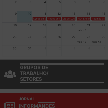
2
3
4
5
6
7
8
9
10
11
12
13
14
15
Ações de solidariedade a Cuba no Rio Grande do Sul - 100 anos 
Ações de solidariedade a Cuba no Rio Grande do Su
Dia de Luta em Defesa de Cuba e da S
102º Encontro da Regional
Reunião GTPE
16
17
18
19
20
21
22
mais +3
23
24
25
26
27
28
29
mais +2
mais +3
30
31
1
2
3
4
5
GRUPOS DE
TRABALHO/
SETORES
JORNAL