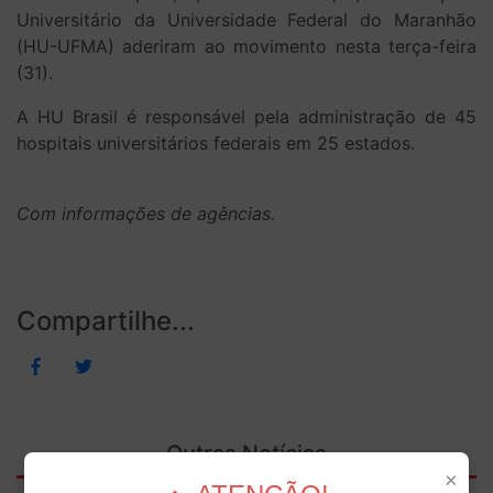
Universitário da Universidade Federal do Maranhão
(HU-UFMA) aderiram ao movimento nesta terça-feira
(31).
A HU Brasil é responsável pela administração de 45
hospitais universitários federais em 25 estados.
Com informações de agências.
Compartilhe...
Outras Notícias
×