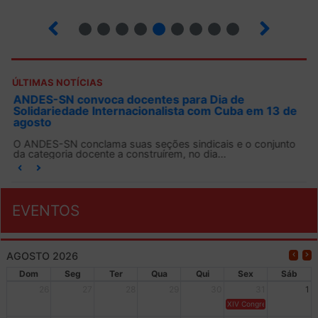
15
16
17
18
19
20
21
22
23
ÚLTIMAS NOTÍCIAS
ANDES-SN convoca docentes para Dia de
Solidariedade Internacionalista com Cuba em 13 de
agosto
O ANDES-SN conclama suas seções sindicais e o conjunto
da categoria docente a construírem, no dia...
EVENTOS
AGOSTO 2026
Dom
Seg
Ter
Qua
Qui
Sex
Sáb
26
27
28
29
30
31
1
XIV Congresso Brasileiro 