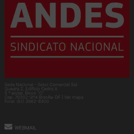
Sede Nacional - Setor Comercial Sul
Quadra 2, Edifício Cedro II
5 º andar, Bloco "C"
Cep: 70302-914 Brasília-DF |
Ver mapa
Fone: (61) 3962-8400
WEBMAIL