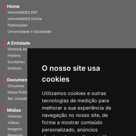
Home
InformANDES PDF
InformANDES Online
Publicações
Universidade e Sociedade
A Entidade
Diretoria Atual
História
Escritórios
Estatuto
O nosso site usa
Documentos
cookies
Circulares
Notas Políticas
Utilizamos cookies e outras
Rel. Conad/Congresso
tecnologias de medição para
Mídias
melhorar a sua experiência de
Galerias
navegação no nosso site, de
Vídeos
forma a mostrar conteúdo
Imagens
personalizado, anúncios
Materiais