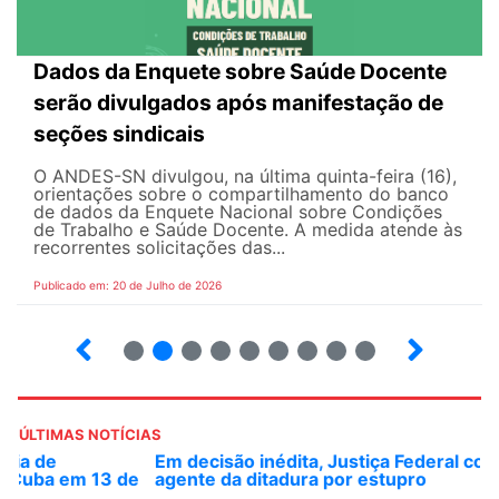
Dados da Enquete sobre Saúde Docente
serão divulgados após manifestação de
seções sindicais
O ANDES-SN divulgou, na última quinta-feira (16),
orientações sobre o compartilhamento do banco
de dados da Enquete Nacional sobre Condições
de Trabalho e Saúde Docente. A medida atende às
recorrentes solicitações das...
Publicado em: 20 de Julho de 2026
2
3
4
5
6
7
8
9
ÚLTIMAS NOTÍCIAS
Em decisão inédita, Justiça Federal condena ex-
agente da ditadura por estupro