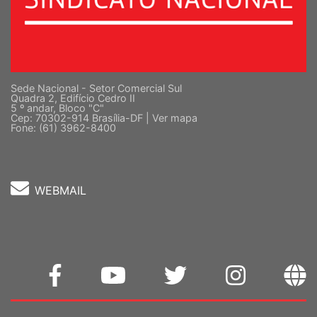
Sede Nacional - Setor Comercial Sul
Quadra 2, Edifício Cedro II
5 º andar, Bloco "C"
Cep: 70302-914 Brasília-DF |
Ver mapa
Fone: (61) 3962-8400
WEBMAIL