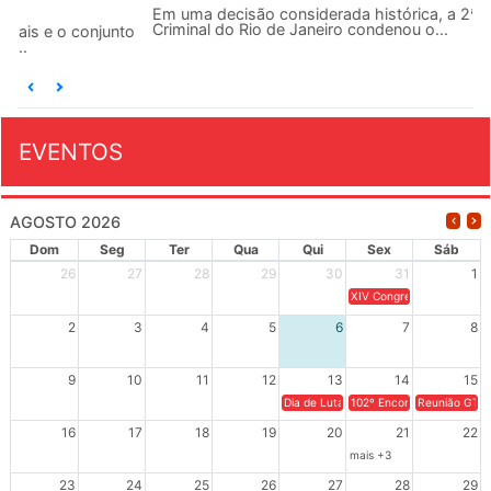
Em uma decisão considerada histórica, a 2ª Vara Federal
Criminal do Rio de Janeiro condenou o...
EVENTOS
AGOSTO 2026
Dom
Seg
Ter
Qua
Qui
Sex
Sáb
26
27
28
29
30
31
1
XIV Congresso Brasileiro 
2
3
4
5
6
7
8
9
10
11
12
13
14
15
Dia de Luta em Defesa de Cuba e da S
102º Encontro da Regional
Reunião GTPE
16
17
18
19
20
21
22
mais +3
23
24
25
26
27
28
29
mais +2
mais +3