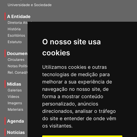
Publicações
Universidade e Sociedade
A Entidade
Diretoria Atual
História
O nosso site usa
Escritórios
Estatuto
cookies
Documentos
Circulares
Utilizamos cookies e outras
Notas Políticas
tecnologias de medição para
Rel. Conad/Congresso
melhorar a sua experiência de
navegação no nosso site, de
Mídias
Galerias
forma a mostrar conteúdo
Vídeos
personalizado, anúncios
Imagens
direcionados, analisar o tráfego
Materiais
do site e entender de onde vêm
os visitantes.
Agenda