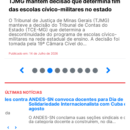
TJMG mantém decisão que determina fim
das escolas cívico-militares no estado
O Tribunal de Justiça de Minas Gerais (TJMG)
manteve a decisão do Tribunal de Contas do
Estado (TCE-MG) que determina a
descontinuidade do programa de escolas cívico-
militares na rede estadual de ensino. A decisão foi
tomada pela 19ª Câmara Cível do...
Publicado em: 14 de Julho de 2026
2
3
4
5
6
7
8
9
ÚLTIMAS NOTÍCIAS
ANDES-SN convoca docentes para Dia de
Solidariedade Internacionalista com Cuba em 13 de
agosto
O ANDES-SN conclama suas seções sindicais e o conjunto
da categoria docente a construírem, no dia...