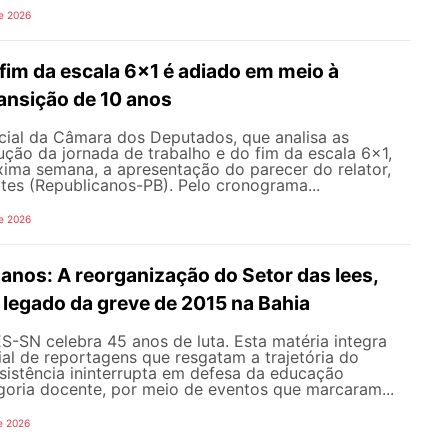
e 2026
fim da escala 6x1 é adiado em meio à
ansição de 10 anos
ial da Câmara dos Deputados, que analisa as
ção da jornada de trabalho e do fim da escala 6x1,
xima semana, a apresentação do parecer do relator,
tes (Republicanos-PB). Pelo cronograma...
e 2026
nos: A reorganização do Setor das Iees,
o legado da greve de 2015 na Bahia
-SN celebra 45 anos de luta. Esta matéria integra
al de reportagens que resgatam a trajetória do
esistência ininterrupta em defesa da educação
goria docente, por meio de eventos que marcaram...
e 2026