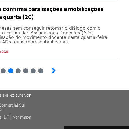
 confirma paralisações e mobilizações
a quarta (20)
eses sem conseguir retomar o diálogo com o
, o Fórum das Associações Docentes (ADs)
lisação do movimento docente nesta quarta-feira
 ADs reúne representantes das...
e 2026
8
9
10
12
13
E ENSINO SUPERIOR
Comercial Sul
o II
ia-DF |
Ver mapa