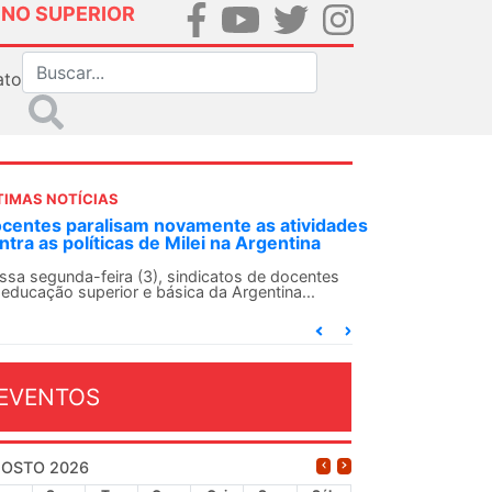
INO SUPERIOR
ato
TIMAS NOTÍCIAS
 atividades
ANDES-SN convoca docentes para Dia de
entina
Solidariedade Internacionalista com Cuba 
13 de agosto
 docentes
ina...
O ANDES-SN conclama suas seções sindicais e o
conjunto da categoria docente a construírem, no
dia...
EVENTOS
OSTO 2026