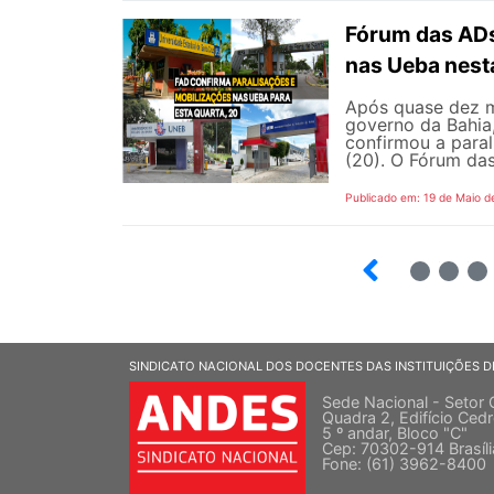
Fórum das ADs
nas Ueba nest
Após quase dez m
governo da Bahia
confirmou a para
(20). O Fórum das
Publicado em: 19 de Maio d
5
6
7
SINDICATO NACIONAL DOS DOCENTES DAS INSTITUIÇÕES D
Sede Nacional - Setor 
Quadra 2, Edifício Cedr
5 º andar, Bloco "C"
Cep: 70302-914 Brasíl
Fone: (61) 3962-8400