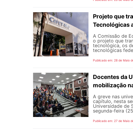
Projeto que t
Tecnológicas 
A Comissão de Ed
o projeto que tra
tecnológica, os d
tecnológicas feder
Publicado em: 28 de Maio d
Docentes da U
mobilização na
A greve nas univ
capítulo, nesta 
Universidade de 
segunda-feira (25
Publicado em: 27 de Maio d