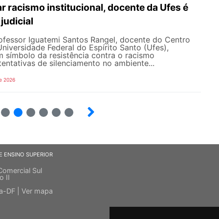
 racismo institucional, docente da Ufes é
judicial
rofessor Iguatemi Santos Rangel, docente do Centro
iversidade Federal do Espírito Santo (Ufes),
 símbolo da resistência contra o racismo
 tentativas de silenciamento no ambiente...
e 2026
7
8
9
10
12
E ENSINO SUPERIOR
Comercial Sul
o II
ia-DF |
Ver mapa