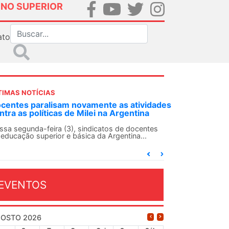
INO SUPERIOR
ato
TIMAS NOTÍCIAS
NDES-SN convoca docentes para Dia de
lidariedade Internacionalista com Cuba em
 de agosto
ANDES-SN conclama suas seções sindicais e o
njunto da categoria docente a construírem, no
...
EVENTOS