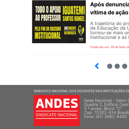
Após denunciar
vítima de ação 
A trajetória do p
de Educação da Un
tornou-se mais um
institucional e as
Publicado em: 26 de Maio d
4
5
6
SINDICATO NACIONAL DOS DOCENTES DAS INSTITUIÇÕES D
Sede Nacional - Setor 
Quadra 2, Edifício Cedr
5 º andar, Bloco "C"
Cep: 70302-914 Brasíl
Fone: (61) 3962-8400