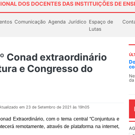
IONAL DOS DOCENTES DAS INSTITUIÇÕES DE ENS
entos
Comunicação
Agenda
Jurídico
Espaço de
Cont
Lutas
3º Conad extraordinário
ÚL
A
tura e Congresso do
So
13
O 
co
dia
Atualizado em 23 de Setembro de 2021 às 19h05
onad Extraordinário, com o tema
central “
Conjuntura e
cerá remotamente, através de plataforma na internet,