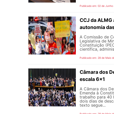
Publicado em: 02 de Junho
CCJ da ALMG a
autonomia das
A Comissão de Co
Legislativa de M
Constituição (PEC
científica, adminis
Publicado em: 28 de Maio d
Câmara dos D
escala 6x1
A Câmara dos Dep
Emenda à Constit
trabalho para 40 
dois dias de des
texto segue...
Publicado em: 28 de Maio d