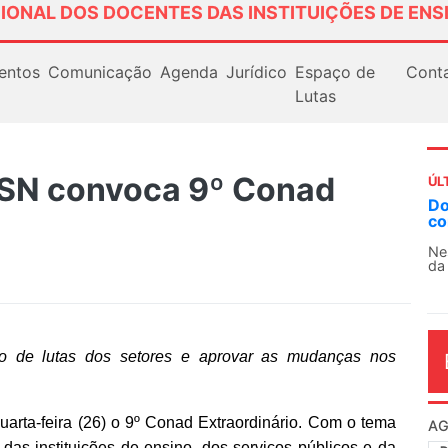
IONAL DOS DOCENTES DAS INSTITUIÇÕES DE ENS
entos
Comunicação
Agenda
Jurídico
Espaço de
Cont
Lutas
-SN convoca 9º Conad
ÚL
Docentes paralisam novamente as ativ
contra as políticas de Milei na Argentin
Nessa segunda-feira (3), sindicatos de doce
da educação superior e básica da Argentina...
ano de lutas dos setores e aprovar as mudanças nos
rta-feira (26) o 9º Conad Extraordinário. Com o tema
AG
 das instituições de ensino, dos serviços públicos e da