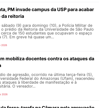
nta, PM invade campus da USP para acabar
da reitoria
ábado (9) para domingo (10), a Polícia Militar de
 o prédio da Reitoria da Universidade de São Paulo
ar cerca de 150 estudantes que ocupavam o espaço
a (7). Em greve há quase um...
e 2026
am mobiliza docentes contra os ataques da
a
io de agressão, ocorrido na última terça-feira (5),
versidade Federal do Amazonas (Ufam), reacendeu
s ataques à liberdade de manifestação e à
tária. O vereador...
e 2026
ula força-tarefa na Câmara pela aprovação