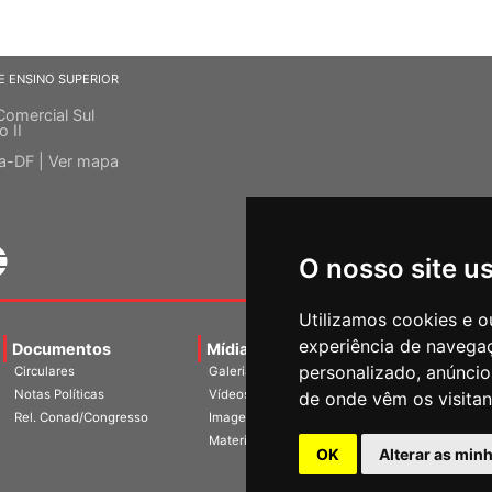
E ENSINO SUPERIOR
Comercial Sul
o II
ia-DF |
Ver mapa
O nosso site u
Utilizamos cookies e o
experiência de navega
Documentos
Mídias
Agenda
Notíci
personalizado, anúncios
Circulares
Galerias
Notas Políticas
Vídeos
de onde vêm os visitan
Rel. Conad/Congresso
Imagens
Materiais
OK
Alterar as min