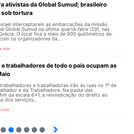
ra ativistas da Global Sumud; brasileiro
 sob tortura
 Israel interceptaram as embarcações da missão
lha Global Sumud na última quarta-feira (29), nas
récia. O local fica a mais de 900 quilômetros de
com os organizadores da...
de 2026
 e trabalhadores de todo o país ocupam as
Maio
 trabalhadores e trabalhadoras irão às ruas no 1º de
balhador e da Trabalhadora. Na pauta das
fim da escala 6×1, a reivindicação do direito ao
a dos serviços...
e 2026
10
12
13
14
15