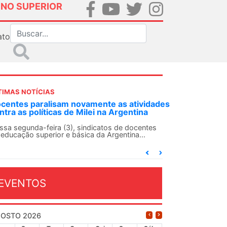
INO SUPERIOR
ato
TIMAS NOTÍCIAS
idades
ANDES-SN convoca docentes para Dia de
a
Solidariedade Internacionalista com Cuba em
13 de agosto
ntes
O ANDES-SN conclama suas seções sindicais e o
conjunto da categoria docente a construírem, no
dia...
EVENTOS
OSTO 2026