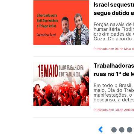
Israel sequest
segue detido e
Forças navais de
humanitária Floti
proximidades da G
Gaza. De acordo 
Publicado em: 04 de Maio 
Trabalhadoras
ruas no 1º de 
Em todo o Brasil,
maio, Dia do Tra
manifestações, o 
descanso, a defes
Publicado em: 30 de Abril d
7
8
9