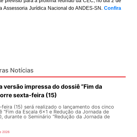
ate previsto para a próxima reunião da CEC, no dia 2 de
da Assessoria Jurídica Nacional do ANDES-SN.
Confira
ras Notícias
 versão impressa do dossiê “Fim da
orre sexta-feira (15)
feira (15) será realizado o lançamento dos cinco
ê “Fim da Escala 6×1 e Redução da Jornada de
30, durante o Seminário “Redução da Jornada de
e 2026