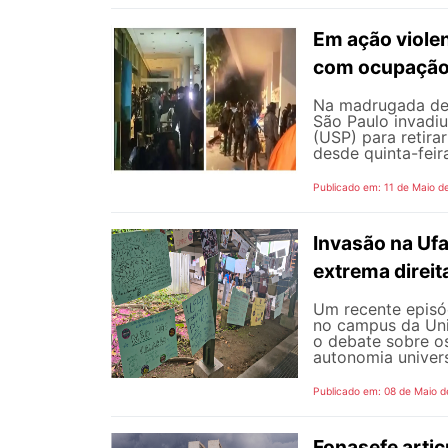
Em ação viole
com ocupação 
Na madrugada de s
São Paulo invadiu
(USP) para retir
desde quinta-feir
Publicado em: 11 de Maio d
Invasão na Uf
extrema direit
Um recente episód
no campus da Uni
o debate sobre o
autonomia universi
Publicado em: 08 de Maio d
Fonasefe artic