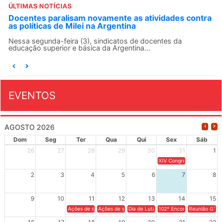
ÚLTIMAS NOTÍCIAS
Docentes paralisam novamente as atividades contra
as políticas de Milei na Argentina
Nessa segunda-feira (3), sindicatos de docentes da
educação superior e básica da Argentina...
EVENTOS
AGOSTO 2026
Dom
Seg
Ter
Qua
Qui
Sex
Sáb
26
27
28
29
30
31
1
XIV Congresso Brasileiro 
2
3
4
5
6
7
8
9
10
11
12
13
14
15
Ações de solidariedade a Cuba no Rio Grande do Sul - 100 anos 
Ações de solidariedade a Cuba no Rio Grande do Su
Dia de Luta em Defesa de Cuba e da S
102º Encontro da Regional
Reunião GTPE