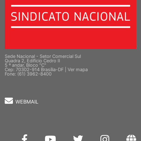
Sede Nacional - Setor Comercial Sul
Quadra 2, Edifício Cedro II
5 º andar, Bloco "C"
Cep: 70302-914 Brasília-DF |
Ver mapa
Fone: (61) 3962-8400
WEBMAIL