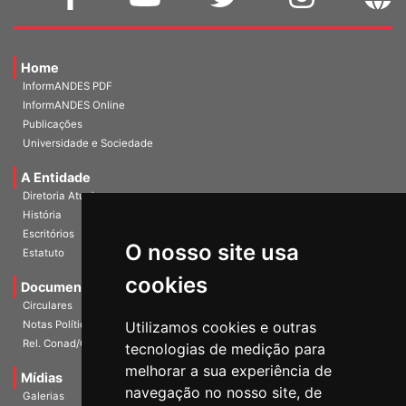
Home
InformANDES PDF
InformANDES Online
Publicações
Universidade e Sociedade
A Entidade
Diretoria Atual
História
Escritórios
O nosso site usa
Estatuto
cookies
Documentos
Circulares
Notas Políticas
Utilizamos cookies e outras
Rel. Conad/Congresso
tecnologias de medição para
melhorar a sua experiência de
Mídias
navegação no nosso site, de
Galerias