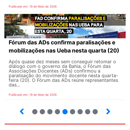
Publicado em: 19 de Maio de 2026
Fórum das ADs confirma paralisações e
mobilizações nas Ueba nesta quarta (20)
Após quase dez meses sem conseguir retomar o
diálogo com o governo da Bahia, o Fórum das
Associações Docentes (ADs) confirmou a
paralisação do movimento docente nesta quarta-
feira (20). O Fórum das ADs reúne representantes
das...
Publicado em: 19 de Maio de 2026
5
6
7
8
9
10
12
13