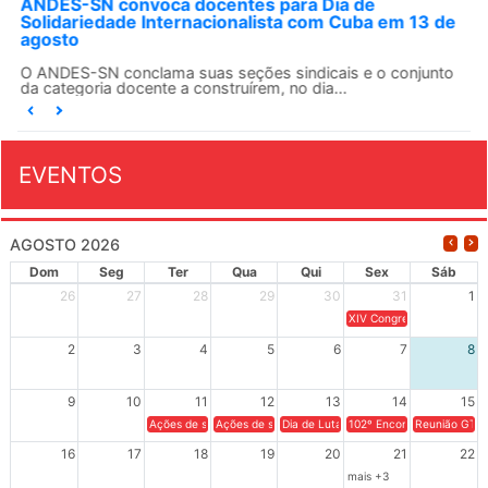
ANDES-SN convoca docentes para Dia de
Solidariedade Internacionalista com Cuba em 13 de
agosto
O ANDES-SN conclama suas seções sindicais e o conjunto
da categoria docente a construírem, no dia...
EVENTOS
AGOSTO 2026
Dom
Seg
Ter
Qua
Qui
Sex
Sáb
26
27
28
29
30
31
1
XIV Congresso Brasileiro 
2
3
4
5
6
7
8
9
10
11
12
13
14
15
Ações de solidariedade a Cuba no Rio Grande do Sul - 100 anos 
Ações de solidariedade a Cuba no Rio Grande do Su
Dia de Luta em Defesa de Cuba e da S
102º Encontro da Regional
Reunião GTPE
16
17
18
19
20
21
22