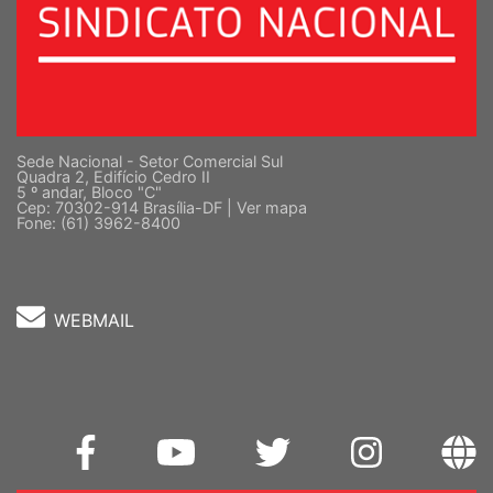
Sede Nacional - Setor Comercial Sul
Quadra 2, Edifício Cedro II
5 º andar, Bloco "C"
Cep: 70302-914 Brasília-DF |
Ver mapa
Fone: (61) 3962-8400
WEBMAIL