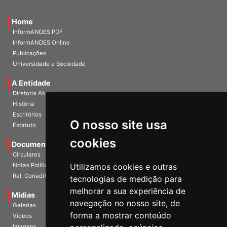
Home
InformANDES PDF
InformANDES Online
Publicações
Universidade e Sociedade
A Entidade
Diretoria Atual
História
O nosso site usa
Escritórios
Estatuto
cookies
Documentos
Circulares
Utilizamos cookies e outras
Notas Políticas
tecnologias de medição para
Rel. Conad/Congresso
melhorar a sua experiência de
navegação no nosso site, de
Mídias
Galerias
forma a mostrar conteúdo
Vídeos