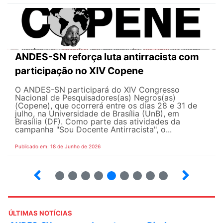
ANDES-SN reforça luta antirracista com
participação no XIV Copene
O ANDES-SN participará do XIV Congresso
Nacional de Pesquisadores(as) Negros(as)
(Copene), que ocorrerá entre os dias 28 e 31 de
julho, na Universidade de Brasília (UnB), em
Brasília (DF). Como parte das atividades da
campanha "Sou Docente Antirracista", o...
Publicado em: 18 de Junho de 2026
2
3
4
5
6
7
8
9
10
ÚLTIMAS NOTÍCIAS