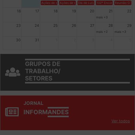
Ações de solidariedade a Cuba no Rio Grande do Sul - 100 anos 
Ações de solidariedade a Cuba no Rio Grande do Su
Dia de Luta em Defesa de Cuba e da S
102º Encontro da Regional
Reunião GTPE
16
17
18
19
20
21
22
mais +3
23
24
25
26
27
28
29
mais +2
mais +3
30
31
1
2
3
4
5
GRUPOS DE
TRABALHO/
SETORES
JORNAL
INFORM
ANDES
Ver todos