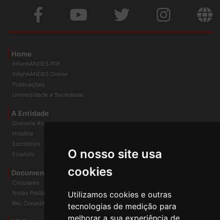
Home
InformANDES PDF
InformANDES Online
Publicações
Universidade e Sociedade
A Entidade
Diretoria Atual
História
Escritórios
O nosso site usa
Estatuto
cookies
Documentos
Circulares
Utilizamos cookies e outras
Notas Políticas
Rel. Conad/Congresso
tecnologias de medição para
melhorar a sua experiência de