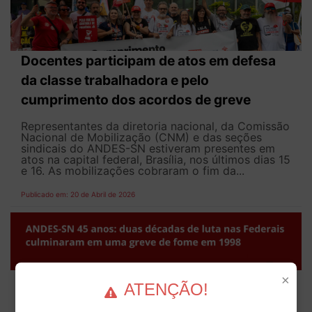
Docentes participam de atos em defesa
da classe trabalhadora e pelo
cumprimento dos acordos de greve
Representantes da diretoria nacional, da Comissão
Nacional de Mobilização (CNM) e das seções
sindicais do ANDES-SN estiveram presentes em
atos na capital federal, Brasília, nos últimos dias 15
e 16. As mobilizações cobraram o fim da...
Publicado em: 20 de Abril de 2026
ANDES-SN 45 anos: duas décadas de luta
×
ATENÇÃO!
nas Federais culminaram em uma greve