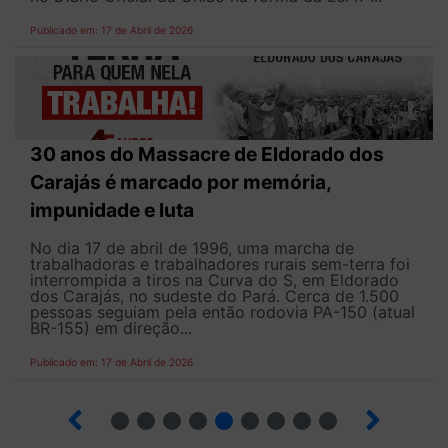
Publicado em: 17 de Abril de 2026
30 anos do Massacre de Eldorado dos
Carajás é marcado por memória,
impunidade e luta
No dia 17 de abril de 1996, uma marcha de
trabalhadoras e trabalhadores rurais sem-terra foi
interrompida a tiros na Curva do S, em Eldorado
dos Carajás, no sudeste do Pará. Cerca de 1.500
pessoas seguiam pela então rodovia PA-150 (atual
BR-155) em direção...
Publicado em: 17 de Abril de 2026
9
10
12
13
14
15
16
17