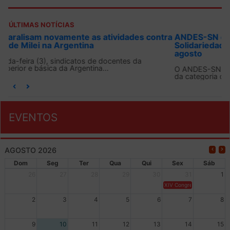
ÚLTIMAS NOTÍCIAS
ra
ANDES-SN convoca docentes para Dia de
Solidariedade Internacionalista com Cuba em 13 de
agosto
O ANDES-SN conclama suas seções sindicais e o conjunto
da categoria docente a construírem, no dia...
EVENTOS
AGOSTO 2026
Dom
Seg
Ter
Qua
Qui
Sex
Sáb
26
27
28
29
30
31
1
XIV Congresso Brasileiro 
2
3
4
5
6
7
8
9
10
11
12
13
14
15