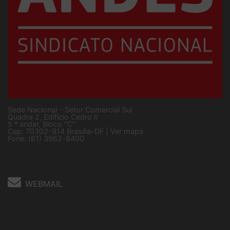
Sede Nacional - Setor Comercial Sul
Quadra 2, Edifício Cedro II
5 º andar, Bloco "C"
Cep: 70302-914 Brasília-DF |
Ver mapa
Fone: (61) 3962-8400
WEBMAIL