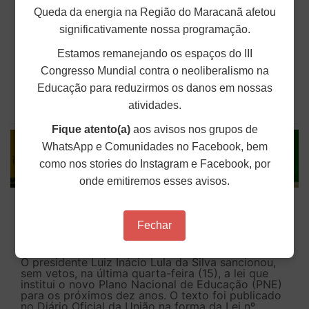
de fome em 1998
Queda da energia na Região do Maracanã afetou
significativamente nossa programação.
Ao longo de 2026, ano em que celebramos os 45
anos de fundação do ANDES-SN, preparamos uma
Estamos remanejando os espaços do III
série de reportagens que resgatam a trajetória do
Sindicato, marcada pela resistência ininterrupta
Congresso Mundial contra o neoliberalismo na
em defesa da educação pública e da categoria
docente....
Educação para reduzirmos os danos em nossas
atividades.
Publicado em: 17 de Abril de 2026
Fique atento(a)
aos avisos nos grupos de
WhatsApp e Comunidades no Facebook, bem
como nos stories do Instagram e Facebook, por
onde emitiremos esses avisos.
Novo Plano Nacional de Educação adia
metas e pode comprometer educação
Fechar
pública
O presidente Luiz Inácio Lula da Silva sancionou,
sem vetos, na última quarta-feira (15), a lei que
institui o novo Plano Nacional de Educação (PNE)
para os próximos dez anos. O texto foi publicado
no Diário Oficial da União na forma da Lei nº...