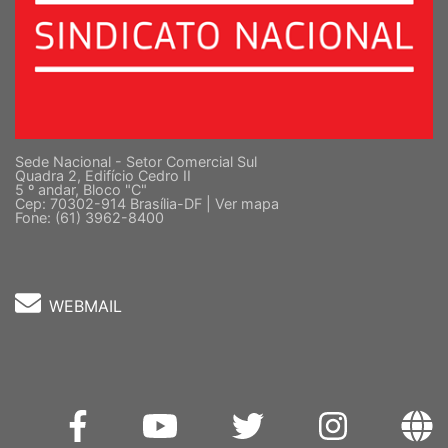
Sede Nacional - Setor Comercial Sul
Quadra 2, Edifício Cedro II
5 º andar, Bloco "C"
Cep: 70302-914 Brasília-DF |
Ver mapa
Fone: (61) 3962-8400
WEBMAIL