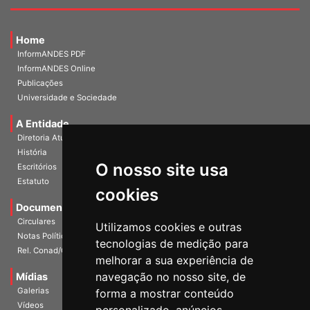
Home
InformANDES PDF
InformANDES Online
Publicações
Universidade e Sociedade
A Entidade
Diretoria Atual
História
O nosso site usa
Escritórios
Estatuto
cookies
Documentos
Circulares
Utilizamos cookies e outras
Notas Políticas
tecnologias de medição para
Rel. Conad/Congresso
melhorar a sua experiência de
navegação no nosso site, de
Mídias
Galerias
forma a mostrar conteúdo
Vídeos