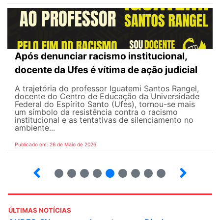
Após denunciar racismo institucional,
docente da Ufes é vítima de ação judicial
A trajetória do professor Iguatemi Santos Rangel,
docente do Centro de Educação da Universidade
Federal do Espírito Santo (Ufes), tornou-se mais
um símbolo da resistência contra o racismo
institucional e as tentativas de silenciamento no
ambiente...
Publicado em: 26 de Maio de 2026
4
5
6
7
8
9
10
12
ÚLTIMAS NOTÍCIAS