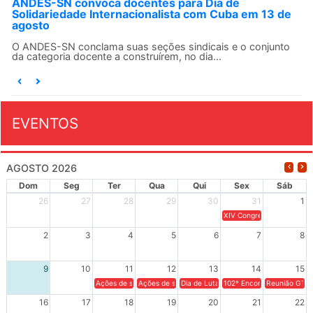
ANDES-SN convoca docentes para Dia de
Solidariedade Internacionalista com Cuba em 13 de
agosto
O ANDES-SN conclama suas seções sindicais e o conjunto
da categoria docente a construírem, no dia...
EVENTOS
AGOSTO 2026
Dom
Seg
Ter
Qua
Qui
Sex
Sáb
26
27
28
29
30
31
1
XIV Congresso Brasileiro 
2
3
4
5
6
7
8
9
10
11
12
13
14
15
Ações de solidariedade a Cuba no Rio Grande do Sul - 100 anos 
Ações de solidariedade a Cuba no Rio Grande do Su
Dia de Luta em Defesa de Cuba e da S
102º Encontro da Regional
Reunião GTPE
16
17
18
19
20
21
22