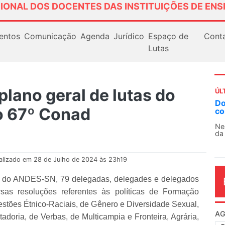
IONAL DOS DOCENTES DAS INSTITUIÇÕES DE ENS
entos
Comunicação
Agenda
Jurídico
Espaço de
Cont
Lutas
lano geral de lutas do
ÚL
AN
o 67º Conad
So
13
O 
co
dia
alizado em 28 de Julho de 2024 às 23h19
ad do ANDES-SN, 79 delegadas, delegades e delegados
sas resoluções referentes às políticas de Formação
estões Étnico-Raciais, de Gênero e Diversidade Sexual,
doria, de Verbas, de Multicampia e Fronteira, Agrária,