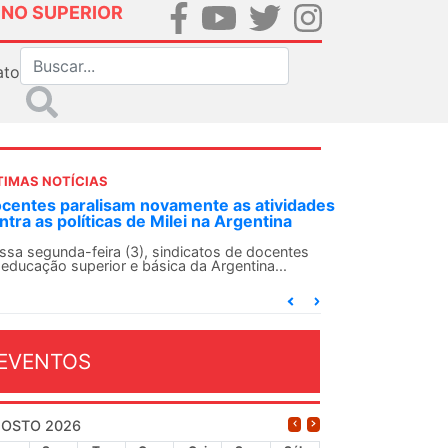
INO SUPERIOR
ato
TIMAS NOTÍCIAS
DES-SN convoca docentes para Dia de
lidariedade Internacionalista com Cuba em
 de agosto
ANDES-SN conclama suas seções sindicais e o
njunto da categoria docente a construírem, no
...
EVENTOS