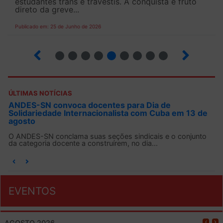
estudantes trans e travestis. A conquista é fruto
direto da greve...
Publicado em: 25 de Junho de 2026
2
3
4
5
6
7
8
9
ÚLTIMAS NOTÍCIAS
ANDES-SN convoca docentes para Dia de
Solidariedade Internacionalista com Cuba em 13 de
agosto
O ANDES-SN conclama suas seções sindicais e o conjunto
da categoria docente a construírem, no dia...
EVENTOS
AGOSTO 2026