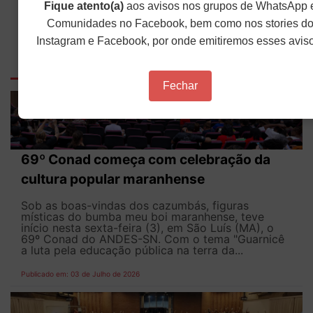
Fique atento(a)
aos avisos nos grupos de WhatsApp 
Comunidades no Facebook, bem como nos stories d
Instagram e Facebook, por onde emitiremos esses avis
Outras Notícias
Fechar
69º Conad começa com celebração da
cultura popular maranhense
Sob as boas-vindas dos cazumbás, figuras
místicas do bumba meu boi maranhense, teve
início nesta sexta-feira (3), em São Luís (MA), o
69º Conad do ANDES-SN. Com o tema "Guarnicê
a luta pela educação pública na terra da...
Publicado em: 03 de Julho de 2026