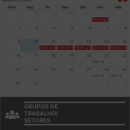
Dom
Seg
Ter
Qua
Qui
Sex
Sáb
26
27
28
29
30
31
1
XIV Congresso Brasileiro 
2
3
4
5
6
7
8
9
10
11
12
13
14
15
Ações de solidariedade a Cuba no Rio Grande do Sul - 100 anos 
Ações de solidariedade a Cuba no Rio Grande do Su
Dia de Luta em Defesa de Cuba e da S
102º Encontro da Regional
Reunião GTPE
16
17
18
19
20
21
22
mais +3
23
24
25
26
27
28
29
mais +2
mais +3
30
31
1
2
3
4
5
GRUPOS DE
TRABALHO/
SETORES