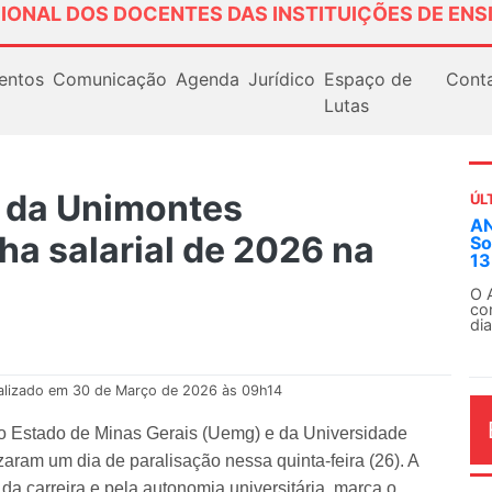
IONAL DOS DOCENTES DAS INSTITUIÇÕES DE ENS
entos
Comunicação
Agenda
Jurídico
Espaço de
Cont
Lutas
 da Unimontes
ÚL
Em
a salarial de 2026 na
ex
Em
Fe
alizado em 30 de Março de 2026 às 09h14
do Estado de Minas Gerais (Uemg) e da Universidade
aram um dia de paralisação nessa quinta-feira (26). A
AG
 da carreira e pela autonomia universitária, marca o