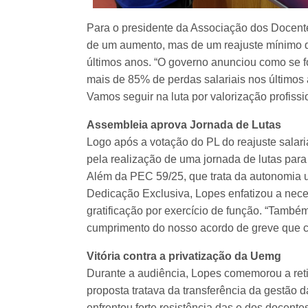
Para o presidente da Associação dos Docent
de um aumento, mas de um reajuste mínimo q
últimos anos. “O governo anunciou como se 
mais de 85% de perdas salariais nos últimos 
Vamos seguir na luta por valorização profissi
Assembleia aprova Jornada de Lutas
Logo após a votação do PL do reajuste salar
pela realização de uma jornada de lutas par
Além da PEC 59/25, que trata da autonomia un
Dedicação Exclusiva, Lopes enfatizou a nece
gratificação por exercício de função. “Tamb
cumprimento do nosso acordo de greve que c
Vitória contra a privatização da Uemg
Durante a audiência, Lopes comemorou a reti
proposta tratava da transferência da gestão 
enfrentou forte resistência das e dos docente