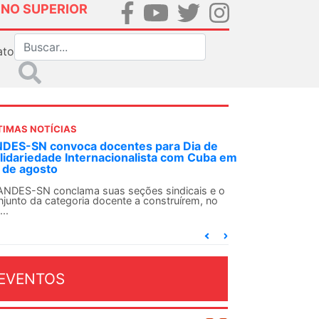
INO SUPERIOR
ato
TIMAS NOTÍCIAS
 decisão inédita, Justiça Federal condena
-agente da ditadura por estupro
 uma decisão considerada histórica, a 2ª Vara
deral Criminal do Rio de Janeiro condenou o...
EVENTOS
OSTO 2026