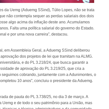
es da Uemg (Aduemg SSind), Túlio Lopes, não se trata
ue não contempla sequer as perdas salariais dos dois
fosse algo acima da inflação deste ano. Acumulamos
anos. Falta uma política salarial do governo do Estado.
onal e por uma nova carreira”, destacou.
ial, em Assembleia Geral, a Aduemg SSind deliberou
a aprovação dos projetos de lei que tramitam na ALMG.
iversitária, e do PL 3.218/24, que busca garantir a
ssidade de aprovação do PL 3.219/25, que cria a
ém seguimos cobrando, juntamente com a Adunimontes, o
ompletou 10 anos”, concluiu o presidente da Aduemg.
rada de pauta do PL 3.738/25, no dia 3 de março. A
da Uemg e de todo o seu patrimônio para a União, mas
s, técnicas e técnico-administrativos e da comunidade