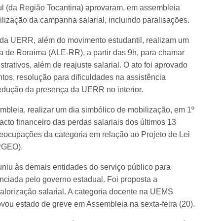
 (da Região Tocantina) aprovaram, em assembleia
bilização da campanha salarial, incluindo paralisações.
es da UERR, além do movimento estudantil, realizam um
va de Roraima (ALE-RR), a partir das 9h, para chamar
trativos, além de reajuste salarial. O ato foi aprovado
tos, resolução para dificuldades na assistência
a redução da presença da UERR no interior.
leia, realizar um dia simbólico de mobilização, em 1º
acto financeiro das perdas salariais dos últimos 13
reocupações da categoria em relação ao Projeto de Lei
(PGEO).
niu às demais entidades do serviço público para
unciada pelo governo estadual. Foi proposta a
alorização salarial. A categoria docente na UEMS
ou estado de greve em Assembleia na sexta-feira (20).