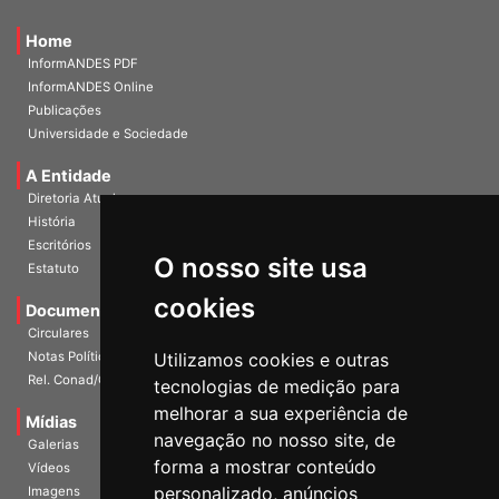
Home
InformANDES PDF
InformANDES Online
Publicações
Universidade e Sociedade
A Entidade
Diretoria Atual
História
O nosso site usa
Escritórios
Estatuto
cookies
Documentos
Circulares
Utilizamos cookies e outras
Notas Políticas
tecnologias de medição para
Rel. Conad/Congresso
melhorar a sua experiência de
navegação no nosso site, de
Mídias
Galerias
forma a mostrar conteúdo
Vídeos
personalizado, anúncios