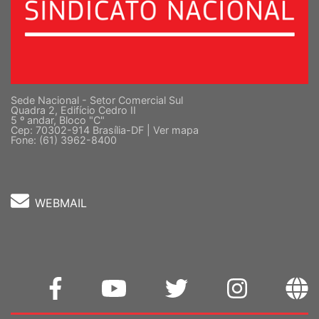
Sede Nacional - Setor Comercial Sul
Quadra 2, Edifício Cedro II
5 º andar, Bloco "C"
Cep: 70302-914 Brasília-DF |
Ver mapa
Fone: (61) 3962-8400
WEBMAIL