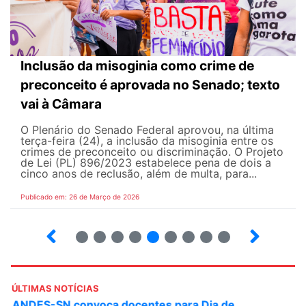
Inclusão da misoginia como crime de
preconceito é aprovada no Senado; texto
vai à Câmara
O Plenário do Senado Federal aprovou, na última
terça-feira (24), a inclusão da misoginia entre os
crimes de preconceito ou discriminação. O Projeto
de Lei (PL) 896/2023 estabelece pena de dois a
cinco anos de reclusão, além de multa, para...
Publicado em: 26 de Março de 2026
12
13
14
15
16
17
18
19
ÚLTIMAS NOTÍCIAS
ANDES-SN convoca docentes para Dia de