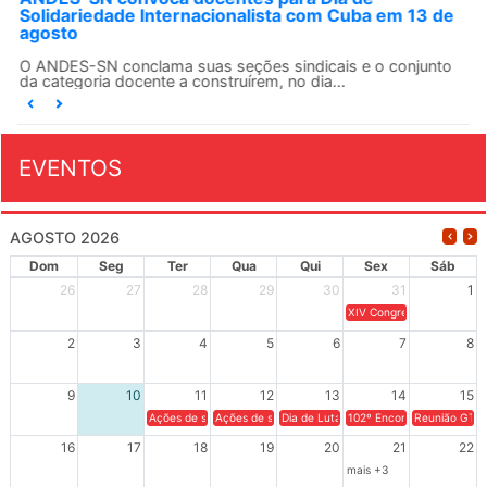
Solidariedade Internacionalista com Cuba em 13 de
agosto
O ANDES-SN conclama suas seções sindicais e o conjunto
da categoria docente a construírem, no dia...
EVENTOS
AGOSTO 2026
Dom
Seg
Ter
Qua
Qui
Sex
Sáb
26
27
28
29
30
31
1
XIV Congresso Brasileiro 
2
3
4
5
6
7
8
9
10
11
12
13
14
15
Ações de solidariedade a Cuba no Rio Grande do Sul - 100 anos 
Ações de solidariedade a Cuba no Rio Grande do Su
Dia de Luta em Defesa de Cuba e da S
102º Encontro da Regional
Reunião GTPE
16
17
18
19
20
21
22
mais +3