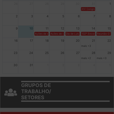
Dom
Seg
Ter
Qua
Qui
Sex
Sáb
26
27
28
29
30
31
1
XIV Congresso Brasileiro 
2
3
4
5
6
7
8
9
10
11
12
13
14
15
Ações de solidariedade a Cuba no Rio Grande do Sul - 100 anos 
Ações de solidariedade a Cuba no Rio Grande do Su
Dia de Luta em Defesa de Cuba e da S
102º Encontro da Regional
Reunião GTPE
16
17
18
19
20
21
22
mais +3
23
24
25
26
27
28
29
mais +2
mais +3
30
31
1
2
3
4
5
GRUPOS DE
TRABALHO/
SETORES