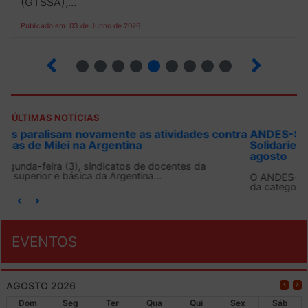
(GTSSA),...
Publicado em: 03 de Junho de 2026
3
4
5
6
7
8
9
10
ÚLTIMAS NOTÍCIAS
ANDES-SN convoca docentes para Dia de
Solidariedade Internacionalista com Cuba em 13 de
agosto
O ANDES-SN conclama suas seções sindicais e o conjunto
da categoria docente a construírem, no dia...
EVENTOS
AGOSTO 2026