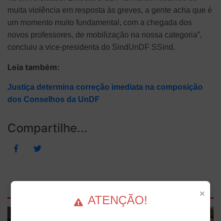
muita violência em resposta às greves, a gente acha que é
um momento muito fundamental, com a chegada dos
novos professores, de mobilização na nossa categoria”,
concluiu a vice-presidenta do SindUnDF SSind.
Leia também:
Justiça determina correção imediata na composição
dos Conselhos da UnDF
Compartilhe...
Outras Notícias
×
ATENÇÃO!