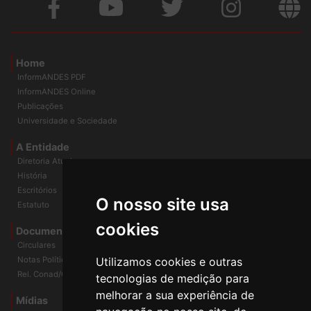
Home
InformANDES PDF
InformANDES Online
Publicações
Universidade e Sociedade
A Entidade
Diretoria Atual
História
O nosso site usa
Escritórios
Estatuto
cookies
Documentos
Circulares
Utilizamos cookies e outras
Notas Políticas
tecnologias de medição para
Rel. Conad/Congresso
melhorar a sua experiência de