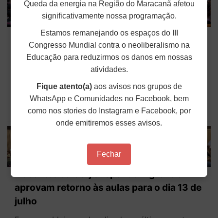
Queda da energia na Região do Maracanã afetou
significativamente nossa programação.
69º Conad começa com celebração da
Estamos remanejando os espaços do III
Congresso Mundial contra o neoliberalismo na
cultura popular maranhense
Educação para reduzirmos os danos em nossas
Sob as boas-vindas dos cazumbás, figuras
atividades.
místicas do bumba meu boi maranhense, teve
início nesta sexta-feira (3), em São Luís (MA), o
Fique atento(a)
aos avisos nos grupos de
69º Conad do ANDES-SN. Com o tema "Guarnicê
a luta pela educação pública na terra da...
WhatsApp e Comunidades no Facebook, bem
como nos stories do Instagram e Facebook, por
Publicado em: 03 de Julho de 2026
onde emitiremos esses avisos.
Fechar
Docentes da Uerj suspendem greve e
aprovam retorno às aulas para o dia 13 de
julho