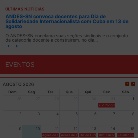
ÚLTIMAS NOTÍCIAS
ANDES-SN convoca docentes para Dia de
Solidariedade Internacionalista com Cuba em 13 de
agosto
O ANDES-SN conclama suas seções sindicais e o conjunto
da categoria docente a construírem, no dia...
EVENTOS
AGOSTO 2026
Dom
Seg
Ter
Qua
Qui
Sex
Sáb
26
27
28
29
30
31
1
XIV Congresso Brasileiro 
2
3
4
5
6
7
8
9
10
11
12
13
14
15