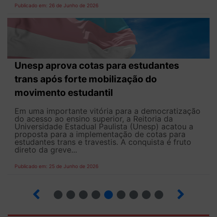
Publicado em: 26 de Junho de 2026
Unesp aprova cotas para estudantes
trans após forte mobilização do
movimento estudantil
Em uma importante vitória para a democratização
do acesso ao ensino superior, a Reitoria da
Universidade Estadual Paulista (Unesp) acatou a
proposta para a implementação de cotas para
estudantes trans e travestis. A conquista é fruto
direto da greve...
Publicado em: 25 de Junho de 2026
2
3
4
5
6
7
8
9