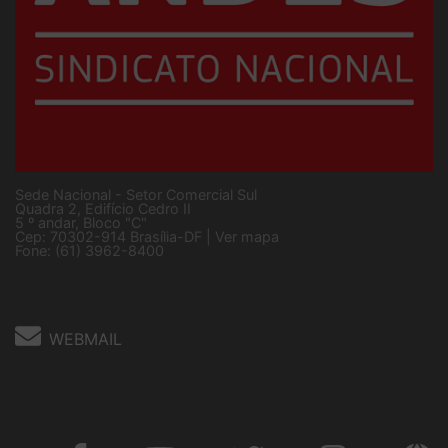
Sede Nacional - Setor Comercial Sul
Quadra 2, Edifício Cedro II
5 º andar, Bloco "C"
Cep: 70302-914 Brasília-DF |
Ver mapa
Fone: (61) 3962-8400
WEBMAIL