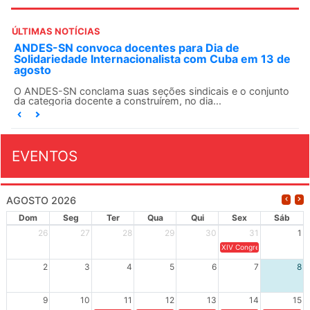
ÚLTIMAS NOTÍCIAS
ANDES-SN convoca docentes para Dia de
Solidariedade Internacionalista com Cuba em 13 de
agosto
O ANDES-SN conclama suas seções sindicais e o conjunto
da categoria docente a construírem, no dia...
EVENTOS
AGOSTO 2026
Dom
Seg
Ter
Qua
Qui
Sex
Sáb
26
27
28
29
30
31
1
XIV Congresso Brasileiro 
2
3
4
5
6
7
8