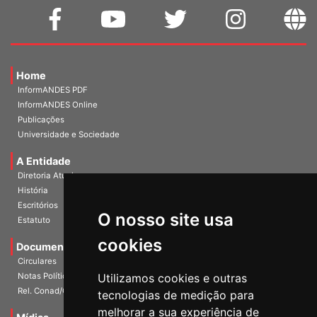
Home
InformANDES PDF
InformANDES Online
Publicações
Universidade e Sociedade
A Entidade
Diretoria Atual
História
O nosso site usa
Escritórios
Estatuto
cookies
Documentos
Circulares
Utilizamos cookies e outras
Notas Políticas
tecnologias de medição para
Rel. Conad/Congresso
melhorar a sua experiência de