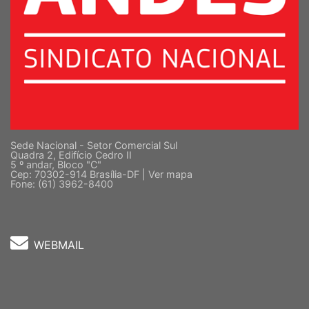
Sede Nacional - Setor Comercial Sul
Quadra 2, Edifício Cedro II
5 º andar, Bloco "C"
Cep: 70302-914 Brasília-DF |
Ver mapa
Fone: (61) 3962-8400
WEBMAIL