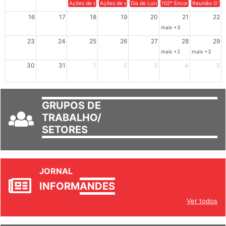
9
10
11
12
13
14
15
Ações de solidariedade a Cuba no Rio Grande do Sul - 100 anos 
Ações de solidariedade a Cuba no Rio Grande do Su
Dia de Luta em Defesa de Cuba e da S
102º Encontro da Regional
Reunião GTPE
16
17
18
19
20
21
22
mais +3
23
24
25
26
27
28
29
mais +2
mais +3
30
31
1
2
3
4
5
GRUPOS DE
TRABALHO/
SETORES
JORNAL
INFORM
ANDES
Ver todos