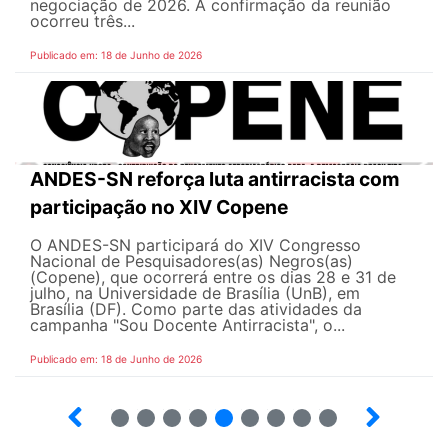
negociação de 2026. A confirmação da reunião
ocorreu três...
Publicado em: 18 de Junho de 2026
ANDES-SN reforça luta antirracista com
participação no XIV Copene
O ANDES-SN participará do XIV Congresso
Nacional de Pesquisadores(as) Negros(as)
(Copene), que ocorrerá entre os dias 28 e 31 de
julho, na Universidade de Brasília (UnB), em
Brasília (DF). Como parte das atividades da
campanha "Sou Docente Antirracista", o...
Publicado em: 18 de Junho de 2026
2
3
4
5
6
7
8
9
10