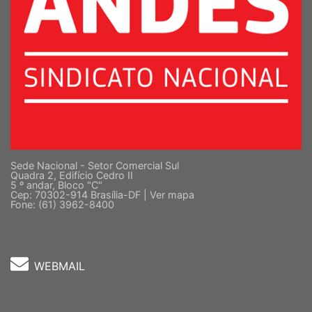
Sede Nacional - Setor Comercial Sul
Quadra 2, Edifício Cedro II
5 º andar, Bloco "C"
Cep: 70302-914 Brasília-DF |
Ver mapa
Fone: (61) 3962-8400
WEBMAIL