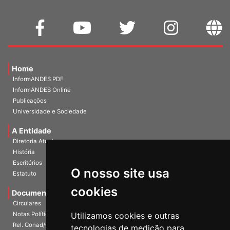
Home
InformANDES PDF
InformANDES Online
Publicações
Universidade e Sociedade
A Entidade
Diretoria Atual
História
O nosso site usa
Escritórios
Estatuto
cookies
Documentos
Circulares
Utilizamos cookies e outras
Notas Políticas
tecnologias de medição para