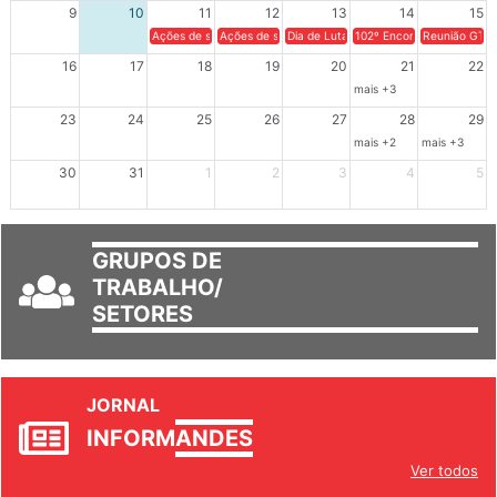
9
10
11
12
13
14
15
Ações de solidariedade a Cuba no Rio Grande do Sul - 100 anos 
Ações de solidariedade a Cuba no Rio Grande do Su
Dia de Luta em Defesa de Cuba e da S
102º Encontro da Regional
Reunião GTPE
16
17
18
19
20
21
22
mais +3
23
24
25
26
27
28
29
mais +2
mais +3
30
31
1
2
3
4
5
GRUPOS DE
TRABALHO/
SETORES
JORNAL
INFORM
ANDES
Ver todos