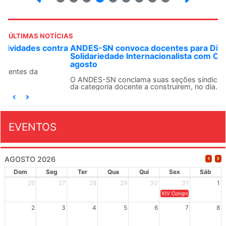
ÚLTIMAS NOTÍCIAS
ANDES-SN convoca docentes para Dia de
Solidariedade Internacionalista com Cuba em 13 de
agosto
O ANDES-SN conclama suas seções sindicais e o conjunto
da categoria docente a construírem, no dia...
EVENTOS
AGOSTO 2026
Dom
Seg
Ter
Qua
Qui
Sex
Sáb
26
27
28
29
30
31
1
XIV Congresso Brasileiro 
2
3
4
5
6
7
8