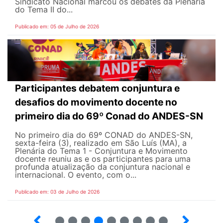
Sindicato Nacional marcou os debates da Plenária
do Tema II do...
Publicado em: 05 de Julho de 2026
Participantes debatem conjuntura e
desafios do movimento docente no
primeiro dia do 69º Conad do ANDES-SN
No primeiro dia do 69º CONAD do ANDES-SN,
sexta-feira (3), realizado em São Luís (MA), a
Plenária do Tema 1 - Conjuntura e Movimento
docente reuniu as e os participantes para uma
profunda atualização da conjuntura nacional e
internacional. O evento, com o...
Publicado em: 03 de Julho de 2026
2
3
4
5
6
7
8
9