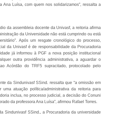
ora Ana Luísa, com quem nos solidarizamos”, ressalta a
o da assembleia docente da Univasf, a reitoria afirma
inistração da Universidade não está cumprindo ou está
rsitário”. Após um resgate cronológico do processo,
cial da Univasf é de responsabilidade da Procuradoria
idade já informou à PGF a nova posição institucional
lquer outra providência administrativa, a aguardar o
ao Acórdão do TRF5 supracitado, protocolado pelo
ente da Sindunivasf SSind. ressalta que “a omissão em
 uma atuação política/administrativa da reitoria para
doria inclua, no processo judicial, a decisão do Conuni
orado da professora Ana Luísa”, afirmou Rafael Torres.
da Sindunivasf SSind., a Procuradoria da universidade