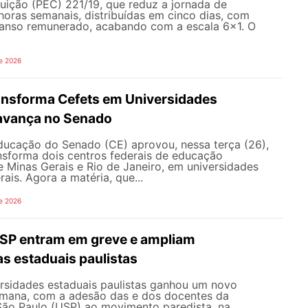
uição (PEC) 221/19, que reduz a jornada de
horas semanais, distribuídas em cinco dias, com
canso remunerado, acabando com a escala 6x1. O
e 2026
ransforma Cefets em Universidades
avança no Senado
ucação do Senado (CE) aprovou, nessa terça (26),
nsforma dois centros federais de educação
e Minas Gerais e Rio de Janeiro, em universidades
ais. Agora a matéria, que...
e 2026
SP entram em greve e ampliam
s estaduais paulistas
ersidades estaduais paulistas ganhou um novo
semana, com a adesão das e dos docentes da
São Paulo (USP) ao movimento paredista, na