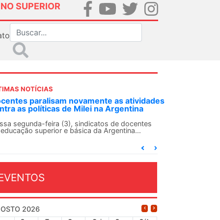
INO SUPERIOR
ato
TIMAS NOTÍCIAS
DES-SN convoca docentes para Dia de
lidariedade Internacionalista com Cuba em
 de agosto
ANDES-SN conclama suas seções sindicais e o
njunto da categoria docente a construírem, no
...
EVENTOS