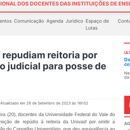
IONAL DOS DOCENTES DAS INSTITUIÇÕES DE ENS
entos
Comunicação
Agenda
Jurídico
Espaço de
Cont
Lutas
repudiam reitoria por
ÚL
AN
 judicial para posse de
So
13
O 
co
dia
Atualizado em 26 de Setembro de 2023 às 16h52
ira (20), docentes da Universidade Federal do Vale do
oção de repúdio à reitoria da Univasf por omitir a
ão do Conselho Universitário, que deu equivalência ao