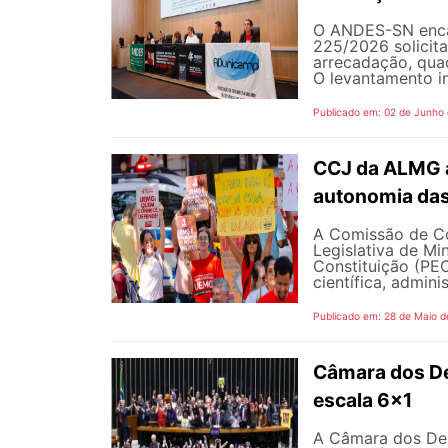
O ANDES-SN encam
225/2026 solicit
arrecadação, quad
O levantamento in
Publicado em: 02 de Junho
CCJ da ALMG a
autonomia das
A Comissão de Co
Legislativa de M
Constituição (PEC
científica, adminis
Publicado em: 28 de Maio d
Câmara dos D
escala 6x1
A Câmara dos Dep