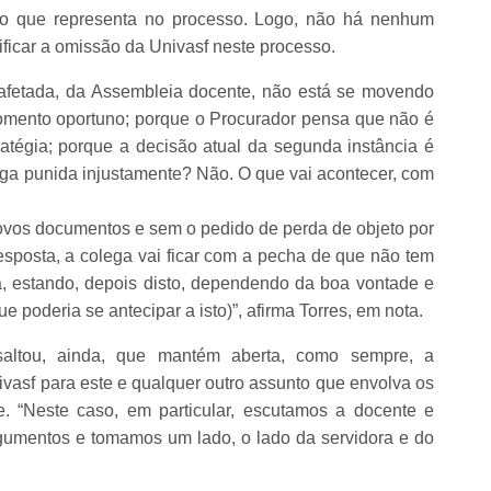
ição que representa no processo. Logo, não há nenhum
ificar a omissão da Univasf neste processo.
 afetada, da Assembleia docente, não está se movendo
omento oportuno; porque o Procurador pensa que não é
tégia; porque a decisão atual da segunda instância é
olega punida injustamente? Não. O que vai acontecer, com
ovos documentos e sem o pedido de perda de objeto por
Resposta, a colega vai ficar com a pecha de que não tem
, estando, depois disto, dependendo da boa vontade e
ue poderia se antecipar a isto)”, afirma Torres, em nota.
saltou, ainda, que mantém aberta, como sempre, a
ivasf para este e qualquer outro assunto que envolva os
e. “Neste caso, em particular, escutamos a docente e
rgumentos e tomamos um lado, o lado da servidora e do