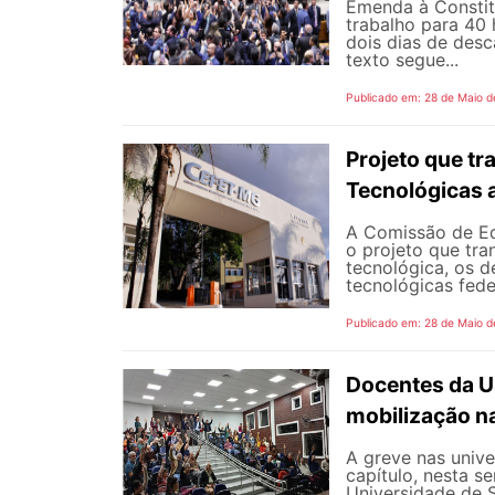
Emenda à Constit
trabalho para 40 
dois dias de des
texto segue...
Publicado em: 28 de Maio d
Projeto que t
Tecnológicas 
A Comissão de Ed
o projeto que tra
tecnológica, os d
tecnológicas feder
Publicado em: 28 de Maio d
Docentes da U
mobilização na
A greve nas univ
capítulo, nesta 
Universidade de 