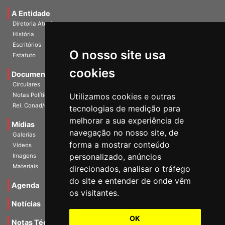
Universidade e Sociedade
A Entidade
Diretoria Atual
História
O nosso site usa
Escritórios
Estatuto
cookies
Documentos
Circulares
Utilizamos cookies e outras
Notas Políticas
tecnologias de medição para
Rel. Conad/Congresso
melhorar a sua experiência de
navegação no nosso site, de
Mídias
Galerias
forma a mostrar conteúdo
Vídeos
personalizado, anúncios
Imagens
direcionados, analisar o tráfego
Materiais
do site e entender de onde vêm
os visitantes.
Agenda
Notícias
OK