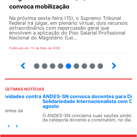
convoca mobilização
Na próxima sexta-feira (15), o Supremo Tribunal
Federal irá julgar, em plenário virtual, dois recursos
extraordinários com repercussão geral que
envolvem a aplicação do Piso Salarial Profissional
Nacional do Magistério (Lei...
Publicado em: 13 de Maio de 2026
6
7
8
9
10
12
13
14
ÚLTIMAS NOTÍCIAS
ANDES-SN convoca docentes para Dia de
Solidariedade Internacionalista com Cuba em 13 de
agosto
O ANDES-SN conclama suas seções sindicais e o conjunto
da categoria docente a construírem, no dia...