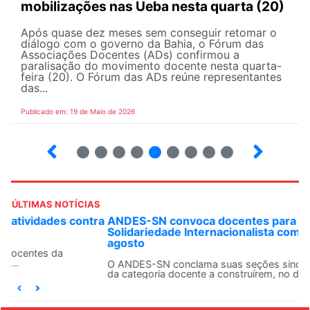
mobilizações nas Ueba nesta quarta (20)
Após quase dez meses sem conseguir retomar o
diálogo com o governo da Bahia, o Fórum das
Associações Docentes (ADs) confirmou a
paralisação do movimento docente nesta quarta-
feira (20). O Fórum das ADs reúne representantes
das...
Publicado em: 19 de Maio de 2026
5
6
7
8
9
10
12
13
ÚLTIMAS NOTÍCIAS
ANDES-SN convoca docentes para Dia de
Solidariedade Internacionalista com Cuba em 13 de
agosto
O ANDES-SN conclama suas seções sindicais e o conjunto
da categoria docente a construírem, no dia...