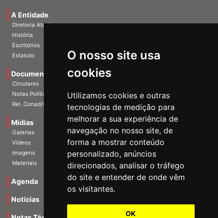
Universidade e Sociedade
A Entidade
Diretoria Atual
História
O nosso site usa
Escritórios
Estatuto
cookies
Documentos
Circulares
Utilizamos cookies e outras
Notas Políticas
tecnologias de medição para
Rel. Conad/Congresso
melhorar a sua experiência de
navegação no nosso site, de
Mídias
Galerias
forma a mostrar conteúdo
Vídeos
personalizado, anúncios
Imagens
direcionados, analisar o tráfego
Materiais
do site e entender de onde vêm
os visitantes.
Agenda
Notícias
OK