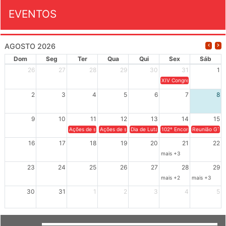
EVENTOS
AGOSTO 2026
Dom
Seg
Ter
Qua
Qui
Sex
Sáb
26
27
28
29
30
31
1
XIV Congresso Brasileiro 
2
3
4
5
6
7
8
9
10
11
12
13
14
15
Ações de solidariedade a Cuba no Rio Grande do Sul - 100 anos 
Ações de solidariedade a Cuba no Rio Grande do Su
Dia de Luta em Defesa de Cuba e da S
102º Encontro da Regional
Reunião GTPE
16
17
18
19
20
21
22
mais +3
23
24
25
26
27
28
29
mais +2
mais +3
30
31
1
2
3
4
5