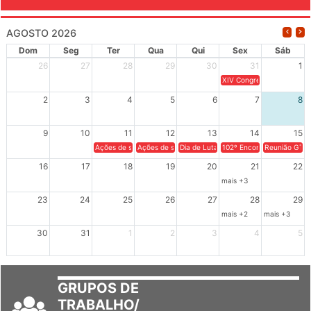
AGOSTO 2026
Dom
Seg
Ter
Qua
Qui
Sex
Sáb
26
27
28
29
30
31
1
XIV Congresso Brasileiro 
2
3
4
5
6
7
8
9
10
11
12
13
14
15
Ações de solidariedade a Cuba no Rio Grande do Sul - 100 anos 
Ações de solidariedade a Cuba no Rio Grande do Su
Dia de Luta em Defesa de Cuba e da S
102º Encontro da Regional
Reunião GTPE
16
17
18
19
20
21
22
mais +3
23
24
25
26
27
28
29
mais +2
mais +3
30
31
1
2
3
4
5
GRUPOS DE