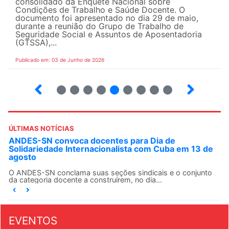
consolidado da Enquete Nacional sobre
Condições de Trabalho e Saúde Docente. O
documento foi apresentado no dia 29 de maio,
durante a reunião do Grupo de Trabalho de
Seguridade Social e Assuntos de Aposentadoria
(GTSSA),...
Publicado em: 03 de Junho de 2026
3
4
5
6
7
8
9
10
ÚLTIMAS NOTÍCIAS
ANDES-SN convoca docentes para Dia de
Solidariedade Internacionalista com Cuba em 13 de
agosto
O ANDES-SN conclama suas seções sindicais e o conjunto
da categoria docente a construírem, no dia...
EVENTOS