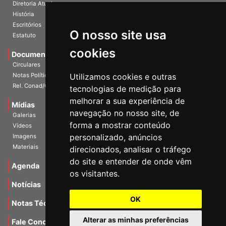
A Entidade
Diretoria Atual
História
O nosso site usa
Escritórios
Estatuto
cookies
Documentos
Circulares
Utilizamos cookies e outras
Notas Políticas
tecnologias de medição para
Rel. Conad/Congresso
melhorar a sua experiência de
navegação no nosso site, de
Mídias
Galerias
forma a mostrar conteúdo
Vídeos
personalizado, anúncios
Imagens
direcionados, analisar o tráfego
Materiais
do site e entender de onde vêm
os visitantes.
Agenda
Notícias
OK
Notas Técnicas
Alterar as minhas preferências