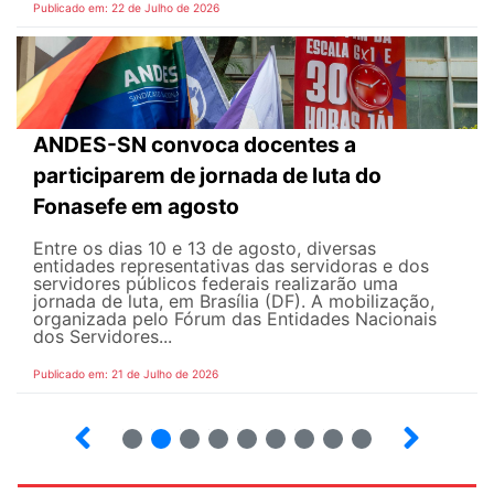
Publicado em: 22 de Julho de 2026
ANDES-SN convoca docentes a
participarem de jornada de luta do
Fonasefe em agosto
Entre os dias 10 e 13 de agosto, diversas
entidades representativas das servidoras e dos
servidores públicos federais realizarão uma
jornada de luta, em Brasília (DF). A mobilização,
organizada pelo Fórum das Entidades Nacionais
dos Servidores...
Publicado em: 21 de Julho de 2026
2
3
4
5
6
7
8
9