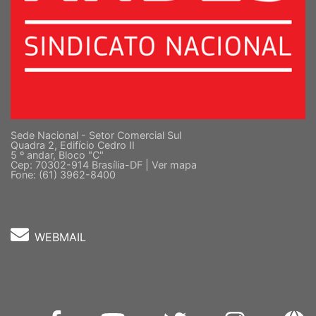
Sede Nacional - Setor Comercial Sul
Quadra 2, Edifício Cedro II
5 º andar, Bloco "C"
Cep: 70302-914 Brasília-DF |
Ver mapa
Fone: (61) 3962-8400
WEBMAIL