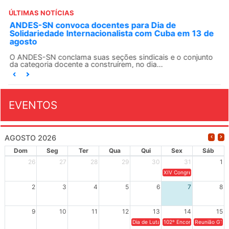
ÚLTIMAS NOTÍCIAS
ANDES-SN convoca docentes para Dia de
Solidariedade Internacionalista com Cuba em 13 de
agosto
O ANDES-SN conclama suas seções sindicais e o conjunto
da categoria docente a construírem, no dia...
EVENTOS
AGOSTO 2026
Dom
Seg
Ter
Qua
Qui
Sex
Sáb
26
27
28
29
30
31
1
XIV Congresso Brasileiro 
2
3
4
5
6
7
8
9
10
11
12
13
14
15