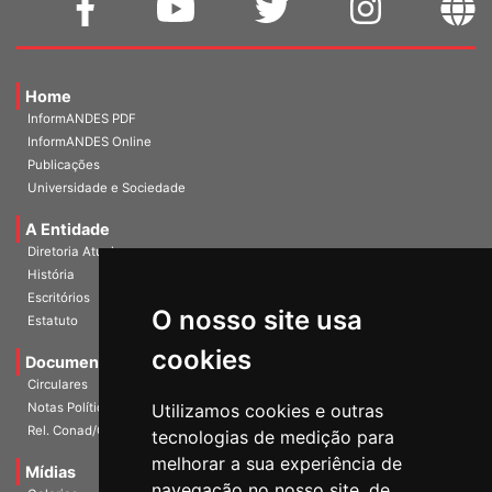
Home
InformANDES PDF
InformANDES Online
Publicações
Universidade e Sociedade
A Entidade
Diretoria Atual
História
O nosso site usa
Escritórios
Estatuto
cookies
Documentos
Circulares
Utilizamos cookies e outras
Notas Políticas
tecnologias de medição para
Rel. Conad/Congresso
melhorar a sua experiência de
navegação no nosso site, de
Mídias