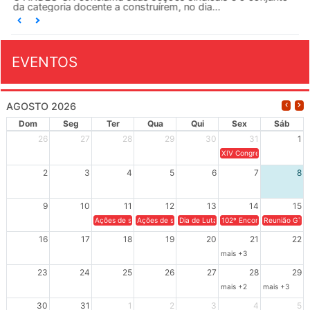
da categoria docente a construírem, no dia...
EVENTOS
AGOSTO 2026
Dom
Seg
Ter
Qua
Qui
Sex
Sáb
26
27
28
29
30
31
1
XIV Congresso Brasileiro 
2
3
4
5
6
7
8
9
10
11
12
13
14
15
Ações de solidariedade a Cuba no Rio Grande do Sul - 100 anos 
Ações de solidariedade a Cuba no Rio Grande do Su
Dia de Luta em Defesa de Cuba e da S
102º Encontro da Regional
Reunião GTPE
16
17
18
19
20
21
22
mais +3
23
24
25
26
27
28
29
mais +2
mais +3