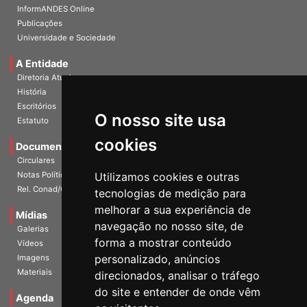
InformANDES PDF
InformANDES Online
Publicações
Universidade e Sociedade
A Entidade
Diretoria Atual
História
O nosso site usa
Escritórios
Estatuto
cookies
Documentos
Circulares
Utilizamos cookies e outras
Notas Políticas
tecnologias de medição para
Rel. Conad/Congresso
melhorar a sua experiência de
navegação no nosso site, de
Mídias
Galerias
forma a mostrar conteúdo
Vídeos
personalizado, anúncios
Imagens
direcionados, analisar o tráfego
Materiais
do site e entender de onde vêm