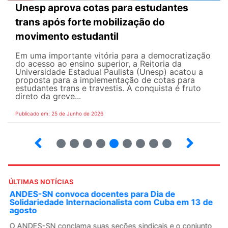
Unesp aprova cotas para estudantes
trans após forte mobilização do
movimento estudantil
Em uma importante vitória para a democratização
do acesso ao ensino superior, a Reitoria da
Universidade Estadual Paulista (Unesp) acatou a
proposta para a implementação de cotas para
estudantes trans e travestis. A conquista é fruto
direto da greve...
Publicado em: 25 de Junho de 2026
2
3
4
5
6
7
8
9
ÚLTIMAS NOTÍCIAS
ANDES-SN convoca docentes para Dia de
Solidariedade Internacionalista com Cuba em 13 de
agosto
O ANDES-SN conclama suas seções sindicais e o conjunto