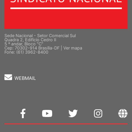
Sede Nacional - Setor Comercial Sul
Quadra 2, Edifício Cedro II
5 º andar, Bloco "C"
Cep: 70302-914 Brasília-DF |
Ver mapa
Fone: (61) 3962-8400
WEBMAIL