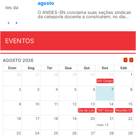
agosto
O ANDES-SN conclama suas seções sindicais e o conjunto
da categoria docente a construírem, no dia...
EVENTOS
AGOSTO 2026
Dom
Seg
Ter
Qua
Qui
Sex
Sáb
26
27
28
29
30
31
1
XIV Congresso Brasileiro 
2
3
4
5
6
7
8
9
10
11
12
13
14
15
Dia de Luta em Defesa de Cuba e da S
102º Encontro da Regional
Reunião GTPE
16
17
18
19
20
21
22
mais +3