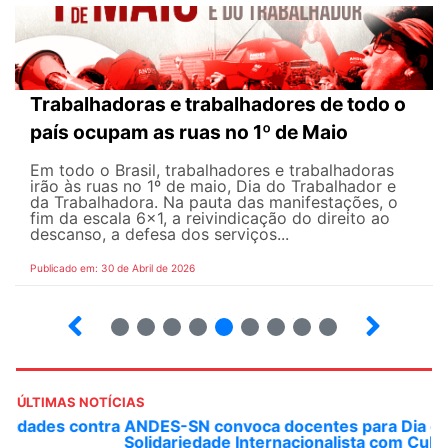
Trabalhadoras e trabalhadores de todo o
país ocupam as ruas no 1º de Maio
Em todo o Brasil, trabalhadores e trabalhadoras
irão às ruas no 1º de maio, Dia do Trabalhador e
da Trabalhadora. Na pauta das manifestações, o
fim da escala 6×1, a reivindicação do direito ao
descanso, a defesa dos serviços...
Publicado em: 30 de Abril de 2026
7
8
9
10
12
13
14
15
ÚLTIMAS NOTÍCIAS
ANDES-SN convoca docentes para Dia de
Solidariedade Internacionalista com Cuba em 13 de