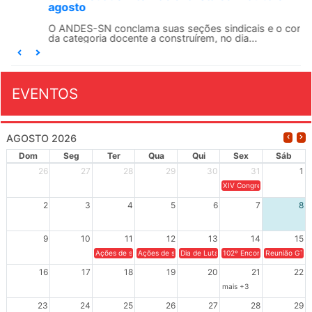
agosto
O ANDES-SN conclama suas seções sindicais e o conjunto
da categoria docente a construírem, no dia...
EVENTOS
AGOSTO 2026
Dom
Seg
Ter
Qua
Qui
Sex
Sáb
26
27
28
29
30
31
1
XIV Congresso Brasileiro 
2
3
4
5
6
7
8
9
10
11
12
13
14
15
Ações de solidariedade a Cuba no Rio Grande do Sul - 100 anos 
Ações de solidariedade a Cuba no Rio Grande do Su
Dia de Luta em Defesa de Cuba e da S
102º Encontro da Regional
Reunião GTPE
16
17
18
19
20
21
22
mais +3