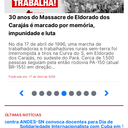
30 anos do Massacre de Eldorado dos
Carajás é marcado por memória,
impunidade e luta
No dia 17 de abril de 1996, uma marcha de
trabalhadoras e trabalhadores rurais sem-terra foi
interrompida a tiros na Curva do S, em Eldorado
dos Carajás, no sudeste do Pará. Cerca de 1.500
pessoas seguiam pela então rodovia PA-150 (atual
BR-155) em direção...
Publicado em: 17 de Abril de 2026
9
10
12
13
14
15
16
17
ÚLTIMAS NOTÍCIAS
ANDES-SN convoca docentes para Dia de
Solidariedade Internacionalista com Cuba em 13 de