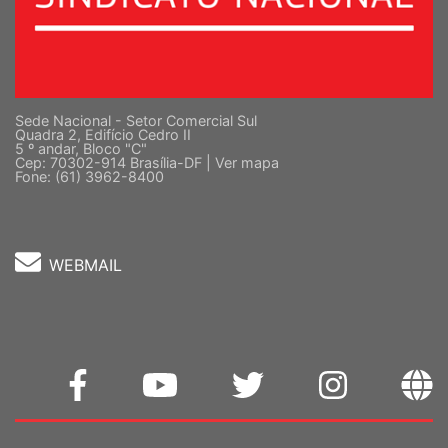
Sede Nacional - Setor Comercial Sul
Quadra 2, Edifício Cedro II
5 º andar, Bloco "C"
Cep: 70302-914 Brasília-DF |
Ver mapa
Fone: (61) 3962-8400
WEBMAIL