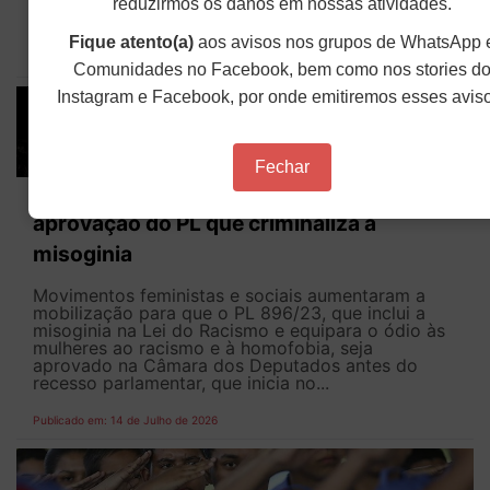
aprovação do Projeto de Lei 1.893/2026. Maria do
reduzirmos os danos em nossas atividades.
Céu de Lima, 3ª tesoureira, Letícia...
Fique atento(a)
aos avisos nos grupos de WhatsApp 
Publicado em: 14 de Julho de 2026
Comunidades no Facebook, bem como nos stories d
Instagram e Facebook, por onde emitiremos esses avis
Fechar
ANDES-SN defende urgência na
aprovação do PL que criminaliza a
misoginia
Movimentos feministas e sociais aumentaram a
mobilização para que o PL 896/23, que inclui a
misoginia na Lei do Racismo e equipara o ódio às
mulheres ao racismo e à homofobia, seja
aprovado na Câmara dos Deputados antes do
recesso parlamentar, que inicia no...
Publicado em: 14 de Julho de 2026