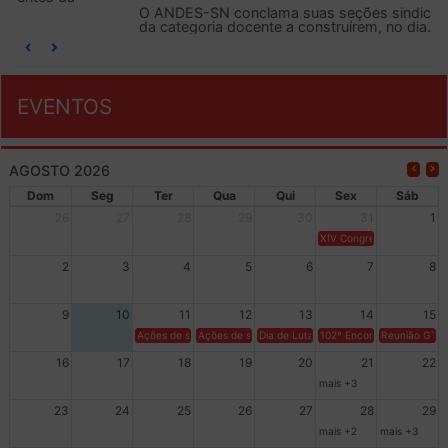
O ANDES-SN conclama suas seções sindicais e o conjunto
da categoria docente a construírem, no dia...
EVENTOS
AGOSTO 2026
Dom
Seg
Ter
Qua
Qui
Sex
Sáb
26
27
28
29
30
31
1
XIV Congresso Brasileiro 
2
3
4
5
6
7
8
9
10
11
12
13
14
15
Ações de solidariedade a Cuba no Rio Grande do Sul - 100 anos 
Ações de solidariedade a Cuba no Rio Grande do Su
Dia de Luta em Defesa de Cuba e da S
102º Encontro da Regional
Reunião GTPE
16
17
18
19
20
21
22
mais +3
23
24
25
26
27
28
29
mais +2
mais +3