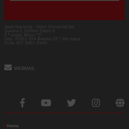
Sede Nacional - Setor Comercial Sul
Quadra 2, Edifício Cedro II
5 º andar, Bloco "C"
Cep: 70302-914 Brasília-DF |
Ver mapa
Fone: (61) 3962-8400
WEBMAIL