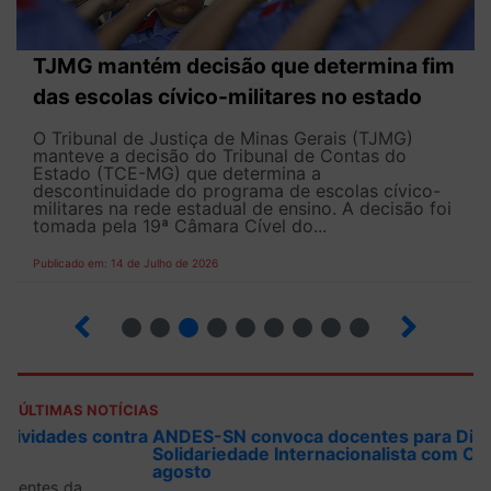
TJMG mantém decisão que determina fim
das escolas cívico-militares no estado
O Tribunal de Justiça de Minas Gerais (TJMG)
manteve a decisão do Tribunal de Contas do
Estado (TCE-MG) que determina a
descontinuidade do programa de escolas cívico-
militares na rede estadual de ensino. A decisão foi
tomada pela 19ª Câmara Cível do...
Publicado em: 14 de Julho de 2026
2
3
4
5
6
7
8
9
ÚLTIMAS NOTÍCIAS
ANDES-SN convoca docentes para Dia de
Solidariedade Internacionalista com Cuba em 13 de
agosto