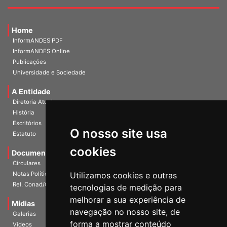
Home
InformANDES PDF
InformANDES Online
Publicações
Universidade e Sociedade
A Entidade
Diretoria Atual
História
O nosso site usa
Escritórios
Estatuto
cookies
Documentos
Circulares
Utilizamos cookies e outras
Notas Políticas
tecnologias de medição para
Rel. Conad/Congresso
melhorar a sua experiência de
navegação no nosso site, de
Mídias
Galerias
forma a mostrar conteúdo