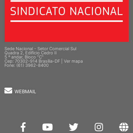
Sede Nacional - Setor Comercial Sul
Quadra 2, Edifício Cedro II
5 º andar, Bloco "C"
Cep: 70302-914 Brasília-DF |
Ver mapa
Fone: (61) 3962-8400
WEBMAIL