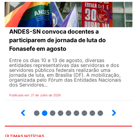
ANDES-SN convoca docentes a
participarem de jornada de luta do
Fonasefe em agosto
Entre os dias 10 e 13 de agosto, diversas
entidades representativas das servidoras e dos
servidores públicos federais realizarão uma
jornada de luta, em Brasília (DF). A mobilização,
organizada pelo Fórum das Entidades Nacionais
dos Servidores...
Publicado em: 21 de Julho de 2026
2
3
4
5
6
7
8
9
ÚLTIMAS NOTÍCIAS