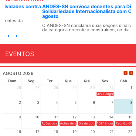
ANDES-SN convoca docentes para Dia de
Solidariedade Internacionalista com Cuba em 13 de
agosto
O ANDES-SN conclama suas seções sindicais e o conjunto
da categoria docente a construírem, no dia...
EVENTOS
AGOSTO 2026
Dom
Seg
Ter
Qua
Qui
Sex
Sáb
26
27
28
29
30
31
1
XIV Congresso Brasileiro 
2
3
4
5
6
7
8
9
10
11
12
13
14
15
Ações de solidariedade a Cuba no Rio Grande do Sul - 100 anos 
Ações de solidariedade a Cuba no Rio Grande do Su
Dia de Luta em Defesa de Cuba e da S
102º Encontro da Regional
Reunião GTPE