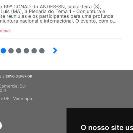
do 69º CONAD do ANDES-SN, sexta-feira (3),
Luís (MA), a Plenária do Tema 1 - Conjuntura e
e reuniu as e os participantes para uma profunda
njuntura nacional e internacional. O evento, com o...
de 2026
4
5
6
7
8
9
E ENSINO SUPERIOR
Comercial Sul
o II
ia-DF |
Ver mapa
O nosso site u