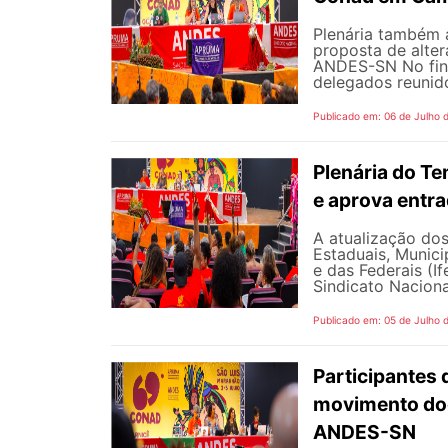
Plenária também 
proposta de alte
ANDES-SN No fina
delegados reunido
Publicado em: 06 de Julho 
Plenária do Te
e aprova entr
A atualização dos
Estaduais, Municip
e das Federais (I
Sindicato Naciona
Publicado em: 05 de Julho 
Participantes 
movimento doc
ANDES-SN