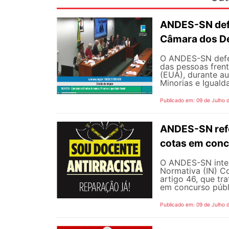
ANDES-SN defe
Câmara dos D
O ANDES-SN defen
das pessoas fren
(EUA), durante a
Minorias e Iguald
Publicado em: 09 de Julho 
ANDES-SN refo
cotas em conc
O ANDES-SN inten
Normativa (IN) C
artigo 46, que tr
em concurso públi
Publicado em: 09 de Julho 