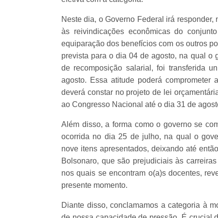
Neste dia, o Governo Federal irá responde
às reivindicações econômicas do conjunto
equiparação dos benefícios com os outros pod
prevista para o dia 04 de agosto, na qual o
de recomposição salarial, foi transferida 
agosto. Essa atitude poderá comprometer 
deverá constar no projeto de lei orçamentár
ao Congresso Nacional até o dia 31 de agost
Além disso, a forma como o governo se com
ocorrida no dia 25 de julho, na qual o gov
nove itens apresentados, deixando até então
Bolsonaro, que são prejudiciais às carreiras
nos quais se encontram o(a)s docentes, rev
presente momento.
Diante disso, conclamamos a categoria à m
de nossa capacidade de pressão. É crucial 