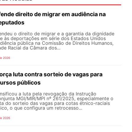
nde direito de migrar em audiência na
eputados
deu o direito de migrar e a garantia da dignidade
te às deportações em série dos Estados Unidos
udiência pública na Comissão de Direitos Humanos,
ade Racial da Câmara dos...
de 2026
rça luta contra sorteio de vagas para
ursos públicos
sificou a luta pela revogação da Instrução
onjunta MGI/MIR/MPI nº 261/2025, especialmente o
ata do sorteio das vagas para cotas étnico-raciais
co, o que configura um retrocesso...
de 2026