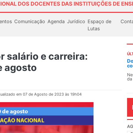
IONAL DOS DOCENTES DAS INSTITUIÇÕES DE ENS
entos
Comunicação
Agenda
Jurídico
Espaço de
Cont
Lutas
 salário e carreira:
ÚL
Docentes paralisam novamente as ativida
e agosto
contra as políticas de Milei na Argentina
Nessa segunda-feira (3), sindicatos de docentes
da educação superior e básica da Argentina...
tualizado em 07 de Agosto de 2023 às 19h04
AG