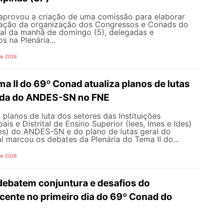
aprovou a criação de uma comissão para elaborar
ração da organização dos Congressos e Conads do
l da manhã de domingo (5), delegadas e
s na Plenária...
de 2026
ma II do 69º Conad atualiza planos de lutas
ada do ANDES-SN no FNE
 planos de luta dos setores das Instituições
ais e Distrital de Ensino Superior (Iees, Imes e Ides)
fes) do ANDES-SN e do plano de lutas geral do
l marcou os debates da Plenária do Tema II do...
de 2026
debatem conjuntura e desafios do
ente no primeiro dia do 69º Conad do