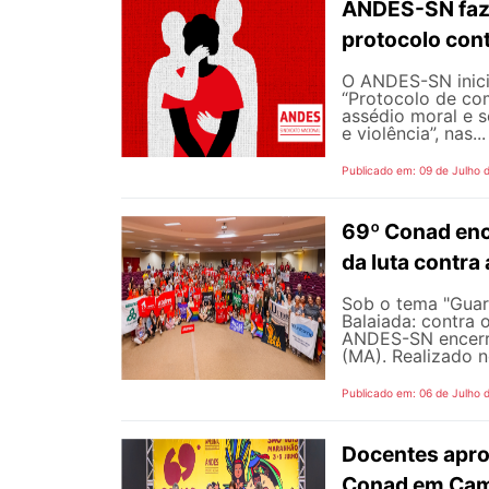
ANDES-SN faz
protocolo cont
O ANDES-SN inic
“Protocolo de co
assédio moral e s
e violência”, nas...
Publicado em: 09 de Julho 
69º Conad enc
da luta contra
Sob o tema "Guarn
Balaiada: contra 
ANDES-SN encerro
(MA). Realizado n
Publicado em: 06 de Julho 
Docentes apro
Conad em Cam