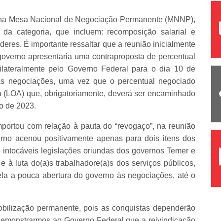
r, na Mesa Nacional de Negociação Permanente (MNNP),
 da categoria, que incluem: recomposição salarial e
eres. É importante ressaltar que a reunião inicialmente
 governo apresentaria uma contraproposta de percentual
unilateralmente pelo Governo Federal para o dia 10 de
as negociações, uma vez que o percentual negociado
ia (LOA) que, obrigatoriamente, deverá ser encaminhado
o de 2023.
portou com relação à pauta do “revogaço”, na reunião
erno acenou positivamente apenas para dois itens dos
 intocáveis legislações oriundas dos governos Temer e
 e à luta do(a)s trabalhadore(a)s dos serviços públicos,
ela a pouca abertura do governo às negociações, até o
obilização permanente, pois as conquistas dependerão
demonstrarmos ao Governo Federal que a reivindicação