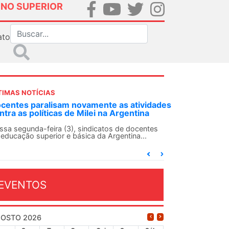
INO SUPERIOR
ato
TIMAS NOTÍCIAS
des
ANDES-SN convoca docentes para Dia de
Solidariedade Internacionalista com Cuba em
13 de agosto
O ANDES-SN conclama suas seções sindicais e o
conjunto da categoria docente a construírem, no
dia...
EVENTOS
OSTO 2026