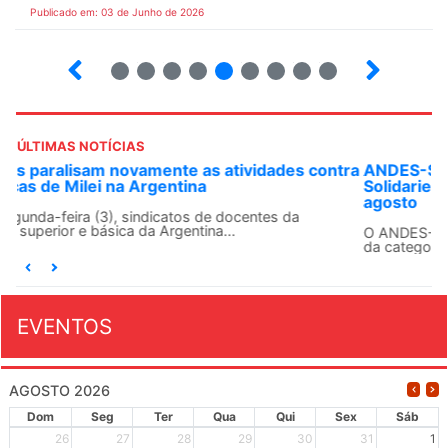
Publicado em: 03 de Junho de 2026
3
4
5
6
7
8
9
10
ÚLTIMAS NOTÍCIAS
ANDES-SN convoca docentes para Dia de
Solidariedade Internacionalista com Cuba em 13 de
agosto
O ANDES-SN conclama suas seções sindicais e o conjunto
da categoria docente a construírem, no dia...
EVENTOS
AGOSTO 2026
Dom
Seg
Ter
Qua
Qui
Sex
Sáb