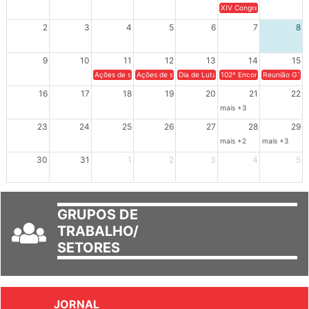
26
27
28
29
30
31
1
XIV Congresso Brasileiro 
2
3
4
5
6
7
8
9
10
11
12
13
14
15
Ações de solidariedade a Cuba no Rio Grande do Sul - 100 anos 
Ações de solidariedade a Cuba no Rio Grande do Su
Dia de Luta em Defesa de Cuba e da S
102º Encontro da Regional
Reunião GTPE
16
17
18
19
20
21
22
mais +3
23
24
25
26
27
28
29
mais +2
mais +3
30
31
1
2
3
4
5
GRUPOS DE
TRABALHO/
SETORES