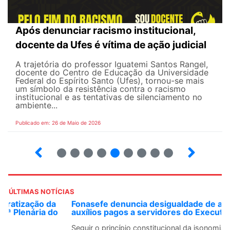
Após denunciar racismo institucional,
docente da Ufes é vítima de ação judicial
A trajetória do professor Iguatemi Santos Rangel,
docente do Centro de Educação da Universidade
Federal do Espírito Santo (Ufes), tornou-se mais
um símbolo da resistência contra o racismo
institucional e as tentativas de silenciamento no
ambiente...
Publicado em: 26 de Maio de 2026
4
5
6
7
8
9
10
12
ÚLTIMAS NOTÍCIAS
Fonasefe denuncia desigualdade de até 182% em
auxílios pagos a servidores do Executivo
Seguir o princípio constitucional da isonomia no contexto