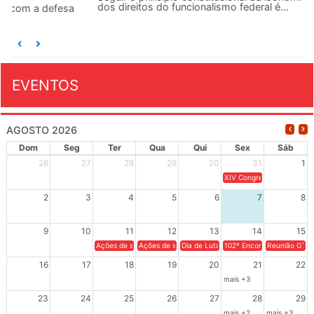
dos direitos do funcionalismo federal é...
EVENTOS
AGOSTO 2026
Dom
Seg
Ter
Qua
Qui
Sex
Sáb
26
27
28
29
30
31
1
XIV Congresso Brasileiro 
2
3
4
5
6
7
8
9
10
11
12
13
14
15
Ações de solidariedade a Cuba no Rio Grande do Sul - 100 anos 
Ações de solidariedade a Cuba no Rio Grande do Su
Dia de Luta em Defesa de Cuba e da S
102º Encontro da Regional
Reunião GTPE
16
17
18
19
20
21
22
mais +3
23
24
25
26
27
28
29
mais +2
mais +3