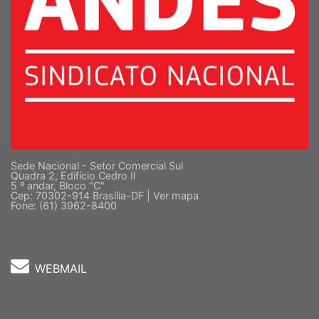
Sede Nacional - Setor Comercial Sul
Quadra 2, Edifício Cedro II
5 º andar, Bloco "C"
Cep: 70302-914 Brasília-DF |
Ver mapa
Fone: (61) 3962-8400
WEBMAIL