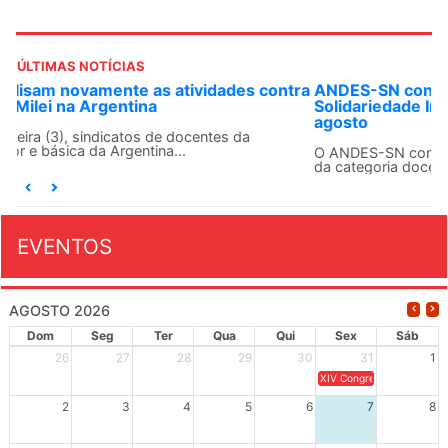
ÚLTIMAS NOTÍCIAS
ANDES-SN convoca docentes para Dia de
Solidariedade Internacionalista com Cuba em 13 de
agosto
O ANDES-SN conclama suas seções sindicais e o conjunto
da categoria docente a construírem, no dia...
EVENTOS
AGOSTO 2026
Dom
Seg
Ter
Qua
Qui
Sex
Sáb
26
27
28
29
30
31
1
XIV Congresso Brasileiro 
2
3
4
5
6
7
8