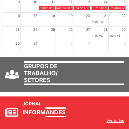
9
10
11
12
13
14
15
Ações de solidariedade a Cuba no Rio Grande do Sul - 100 anos 
Ações de solidariedade a Cuba no Rio Grande do Su
Dia de Luta em Defesa de Cuba e da S
102º Encontro da Regional
Reunião GTPE
16
17
18
19
20
21
22
mais +3
23
24
25
26
27
28
29
mais +2
mais +3
30
31
1
2
3
4
5
GRUPOS DE
TRABALHO/
SETORES
JORNAL
INFORM
ANDES
Ver todos