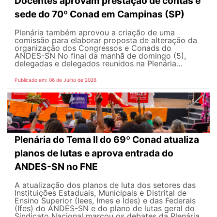
Docentes aprovam prestação de contas e
sede do 70º Conad em Campinas (SP)
Plenária também aprovou a criação de uma
comissão para elaborar proposta de alteração da
organização dos Congressos e Conads do
ANDES-SN No final da manhã de domingo (5),
delegadas e delegados reunidos na Plenária...
Publicado em: 06 de Julho de 2026
Plenária do Tema II do 69º Conad atualiza
planos de lutas e aprova entrada do
ANDES-SN no FNE
A atualização dos planos de luta dos setores das
Instituições Estaduais, Municipais e Distrital de
Ensino Superior (Iees, Imes e Ides) e das Federais
(Ifes) do ANDES-SN e do plano de lutas geral do
Sindicato Nacional marcou os debates da Plenária