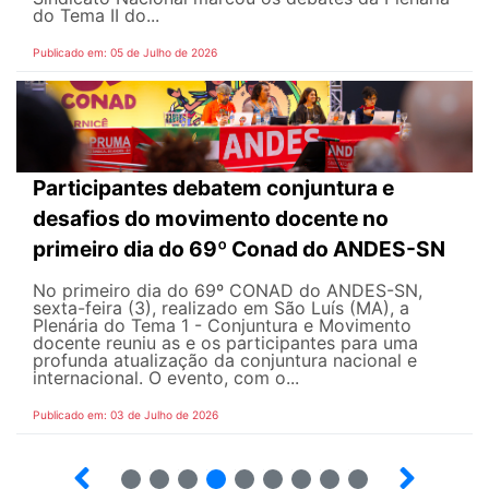
do Tema II do...
Publicado em: 05 de Julho de 2026
Participantes debatem conjuntura e
desafios do movimento docente no
primeiro dia do 69º Conad do ANDES-SN
No primeiro dia do 69º CONAD do ANDES-SN,
sexta-feira (3), realizado em São Luís (MA), a
Plenária do Tema 1 - Conjuntura e Movimento
docente reuniu as e os participantes para uma
profunda atualização da conjuntura nacional e
internacional. O evento, com o...
Publicado em: 03 de Julho de 2026
2
3
4
5
6
7
8
9