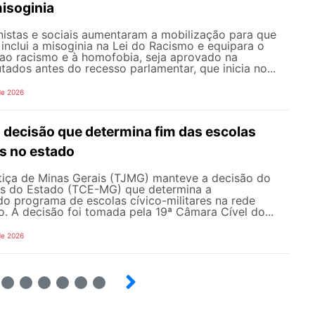
misoginia
istas e sociais aumentaram a mobilização para que
inclui a misoginia na Lei do Racismo e equipara o
 ao racismo e à homofobia, seja aprovado na
dos antes do recesso parlamentar, que inicia no...
de 2026
ecisão que determina fim das escolas
es no estado
stiça de Minas Gerais (TJMG) manteve a decisão do
as do Estado (TCE-MG) que determina a
o programa de escolas cívico-militares na rede
o. A decisão foi tomada pela 19ª Câmara Cível do...
de 2026
4
5
6
7
8
9