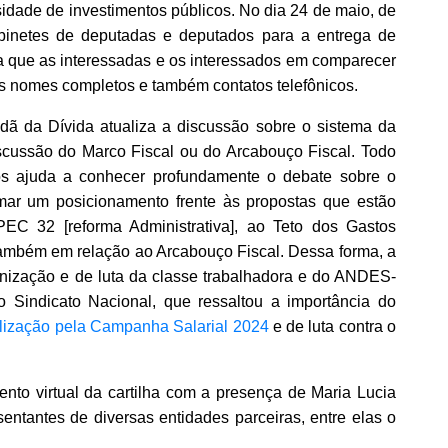
idade de investimentos públicos. No dia 24 de maio, de
abinetes de deputadas e deputados para a entrega de
ta que as interessadas e os interessados em comparecer
us nomes completos e também contatos telefônicos.
adã da Dívida atualiza a discussão sobre o sistema da
iscussão do Marco Fiscal ou do Arcabouço Fiscal. Todo
os ajuda a conhecer profundamente o debate sobre o
mar um posicionamento frente às propostas que estão
EC 32 [reforma Administrativa], ao Teto dos Gastos
também em relação ao Arcabouço Fiscal. Dessa forma, a
anização e de luta da classe trabalhadora e do ANDES-
do Sindicato Nacional, que ressaltou a importância do
ização pela Campanha Salarial 2024
e de luta contra o
nto virtual da cartilha com a presença de Maria Lucia
sentantes de diversas entidades parceiras, entre elas o