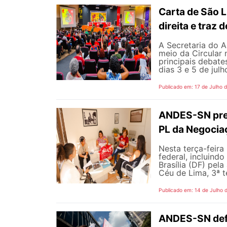
Carta de São L
direita e traz
A Secretaria do A
meio da Circular 
principais debate
dias 3 e 5 de jul
Publicado em: 17 de Julho 
ANDES-SN pres
PL da Negocia
Nesta terça-feira
federal, incluind
Brasília (DF) pel
Céu de Lima, 3ª te
Publicado em: 14 de Julho 
ANDES-SN defe