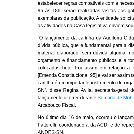
estabelecer regras compatíveis com a necess
9h às 18h, serão realizadas visitas aos g
exemplares da publicação. A entidade solici
as atividades na Casa legislativa enviem se
“O lançamento da cartilha da Auditoria Cid
dívida pública, que é fundamental para a d
material elaborado, sem dúvida alguma, n
orçamento e financiamento públicos e a to
colocadas hoje. Foi assim em relação a P
[Emenda Constitucional 95] e vai ser assim 
cartilha é um importante instrumento de org
SN”, disse Regina Avila, secretária-geral 
lançamento ocorrer durante
Semana de Mobil
Arcabouço Fiscal.
No último dia 16 de maio, ocorreu o lançame
Fattorelli, coordenadora da ACD, e de repre
ANDES-SN.