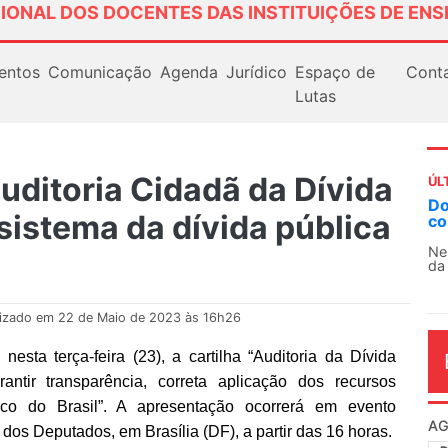
IONAL DOS DOCENTES DAS INSTITUIÇÕES DE ENS
entos
Comunicação
Agenda
Jurídico
Espaço de
Cont
Lutas
uditoria Cidadã da Dívida
ÚL
Docentes paralisam novamente as atividades
A
 sistema da dívida pública
contra as políticas de Milei na Argentina
So
13
Nessa segunda-feira (3), sindicatos de docentes
da educação superior e básica da Argentina...
O 
co
dia
lizado em 22 de Maio de 2023 às 16h26
esta terça-feira (23), a cartilha “Auditoria da Dívida
antir transparência, correta aplicação dos recursos
co do Brasil”. A apresentação ocorrerá em evento
AG
dos Deputados, em Brasília (DF), a partir das 16 horas.