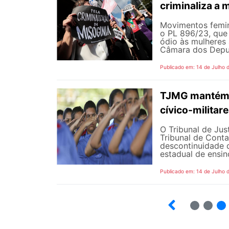
criminaliza a 
Movimentos femin
o PL 896/23, que 
ódio às mulheres
Câmara dos Deputa
Publicado em: 14 de Julho 
TJMG mantém d
cívico-militar
O Tribunal de Ju
Tribunal de Cont
descontinuidade d
estadual de ensin
Publicado em: 14 de Julho 
2
3