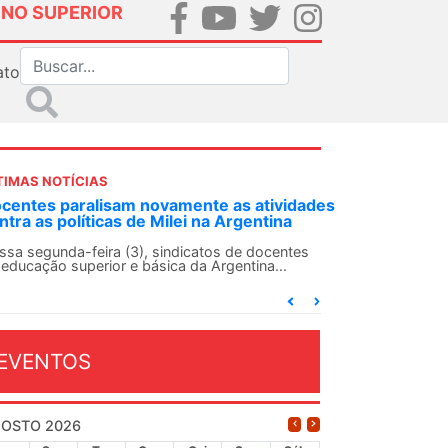
INO SUPERIOR
ato
TIMAS NOTÍCIAS
NDES-SN convoca docentes para Dia de
lidariedade Internacionalista com Cuba em
 de agosto
ANDES-SN conclama suas seções sindicais e o
njunto da categoria docente a construírem, no
...
EVENTOS
OSTO 2026