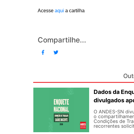
Acesse
aqui
a cartilha
Compartilhe...
Out
Dados da Enqu
divulgados ap
O ANDES-SN divulg
o compartilhamen
Condições de Tra
recorrentes solici