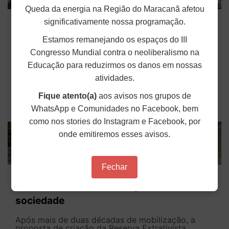
Queda da energia na Região do Maracanã afetou
ANDES-SN participou como ouvinte em
significativamente nossa programação.
atividades do MEC sobre PNDES
Estamos remanejando os espaços do III
O ANDES-SN participou, nos dias 16 e 17 de abril,
Congresso Mundial contra o neoliberalismo na
de duas atividades do Ministério da Educação
Educação para reduzirmos os danos em nossas
(MEC) sobre a Política Nacional de
Desenvolvimento do Ensino Superior (PNDES).
atividades.
Segundo Herrmann Muller, 2º secretário do
Sindicato Nacional que representou a...
Fique atento(a)
aos avisos nos grupos de
WhatsApp e Comunidades no Facebook, bem
Publicado em: 23 de Abril de 2026
como nos stories do Instagram e Facebook, por
onde emitiremos esses avisos.
Fechar
Criação da Reserva Extrativista Tauá-
Mirim no Maranhão avança e mobiliza
sociedade
Após mais de duas décadas de mobilização, a
proposta de criação da Reserva Extrativista