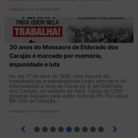
Publicado em: 17 de Abril de 2026
30 anos do Massacre de Eldorado dos
Carajás é marcado por memória,
impunidade e luta
No dia 17 de abril de 1996, uma marcha de
trabalhadoras e trabalhadores rurais sem-terra foi
interrompida a tiros na Curva do S, em Eldorado
dos Carajás, no sudeste do Pará. Cerca de 1.500
pessoas seguiam pela então rodovia PA-150 (atual
BR-155) em direção...
Publicado em: 17 de Abril de 2026
9
10
12
13
14
15
16
17