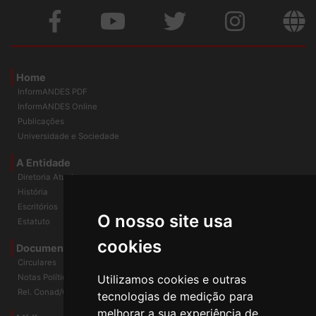
Home
InformANDES PDF
InformANDES Online
Publicações
Universidade e Sociedade
A Entidade
Diretoria Atual
História
O nosso site usa
Escritórios
Estatuto
cookies
Documentos
Circulares
Utilizamos cookies e outras
Notas Políticas
tecnologias de medição para
Rel. Conad/Congresso
melhorar a sua experiência de