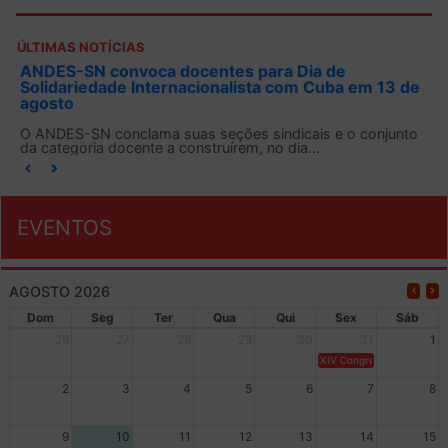
ÚLTIMAS NOTÍCIAS
ANDES-SN convoca docentes para Dia de
Solidariedade Internacionalista com Cuba em 13 de
agosto
O ANDES-SN conclama suas seções sindicais e o conjunto
da categoria docente a construírem, no dia...
EVENTOS
AGOSTO 2026
Dom
Seg
Ter
Qua
Qui
Sex
Sáb
26
27
28
29
30
31
1
XIV Congresso Brasileiro 
2
3
4
5
6
7
8