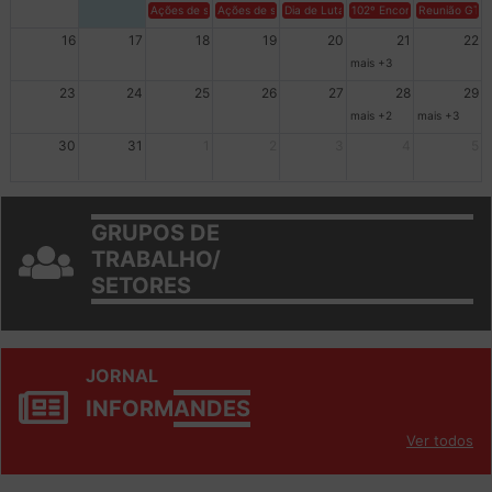
9
10
11
12
13
14
15
Ações de solidariedade a Cuba no Rio Grande do Sul - 100 anos 
Ações de solidariedade a Cuba no Rio Grande do Su
Dia de Luta em Defesa de Cuba e da S
102º Encontro da Regional
Reunião GTPE
16
17
18
19
20
21
22
mais +3
23
24
25
26
27
28
29
mais +2
mais +3
30
31
1
2
3
4
5
GRUPOS DE
TRABALHO/
SETORES
JORNAL
INFORM
ANDES
Ver todos