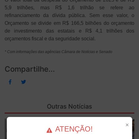
5,9 trilhões, mas R$ 1,6 trilhão se refere ao
refinanciamento da dívida pública. Sem esse valor, o
Orçamento se divide em R$ 166,5 bilhões do orçamento
de investimento das estatais e R$ 4,1 trilhões dos
orçamentos fiscal e da seguridade social.
* Com informações das agências Câmara de Notícias e Senado
Compartilhe...
Outras Notícias
×
ATENÇÃO!