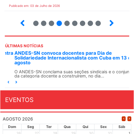
Publicado em: 03 de Julho de 2026
2
3
4
5
6
7
8
9
ÚLTIMAS NOTÍCIAS
ANDES-SN convoca docentes para Dia de
Solidariedade Internacionalista com Cuba em 13 de
agosto
O ANDES-SN conclama suas seções sindicais e o conjunto
da categoria docente a construírem, no dia...
EVENTOS
AGOSTO 2026
Dom
Seg
Ter
Qua
Qui
Sex
Sáb