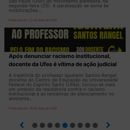
São Paulo (USP) ao movimento paredista, na
segunda-feira (25). A paralisação se soma às
mobilizações...
Publicado em: 27 de Maio de 2026
Após denunciar racismo institucional,
docente da Ufes é vítima de ação judicial
A trajetória do professor Iguatemi Santos Rangel,
docente do Centro de Educação da Universidade
Federal do Espírito Santo (Ufes), tornou-se mais
um símbolo da resistência contra o racismo
institucional e as tentativas de silenciamento no
ambiente...
Publicado em: 26 de Maio de 2026
4
5
6
7
8
9
10
12