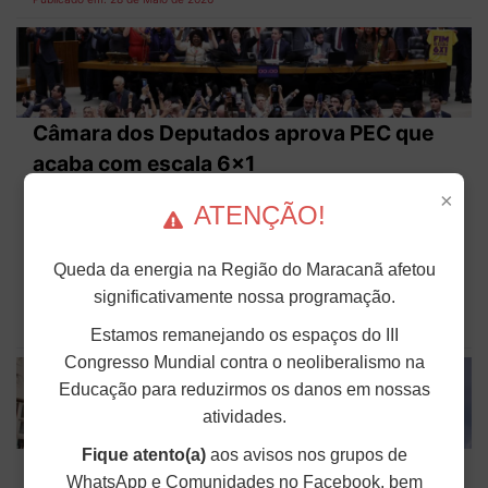
Câmara dos Deputados aprova PEC que
acaba com escala 6x1
×
A Câmara dos Deputados aprovou, em dois
ATENÇÃO!
turnos, a Proposta de Emenda à Constituição
(PEC) 221/19, que reduz a jornada de trabalho
para 40 horas semanais, distribuídas em cinco
Queda da energia na Região do Maracanã afetou
dias, com dois dias de descanso remunerado,
acabando com a escala 6x1. O texto segue...
significativamente nossa programação.
Publicado em: 28 de Maio de 2026
Estamos remanejando os espaços do III
Congresso Mundial contra o neoliberalismo na
Educação para reduzirmos os danos em nossas
atividades.
Fique atento(a)
aos avisos nos grupos de
Projeto que transforma Cefets em
WhatsApp e Comunidades no Facebook, bem