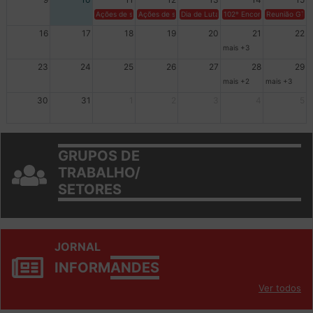
9
10
11
12
13
14
15
Ações de solidariedade a Cuba no Rio Grande do Sul - 100 anos 
Ações de solidariedade a Cuba no Rio Grande do Su
Dia de Luta em Defesa de Cuba e da S
102º Encontro da Regional
Reunião GTPE
16
17
18
19
20
21
22
mais +3
23
24
25
26
27
28
29
mais +2
mais +3
30
31
1
2
3
4
5
GRUPOS DE
TRABALHO/
SETORES
JORNAL
INFORM
ANDES
Ver todos