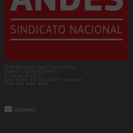
Sede Nacional - Setor Comercial Sul
Quadra 2, Edifício Cedro II
5 º andar, Bloco "C"
Cep: 70302-914 Brasília-DF |
Ver mapa
Fone: (61) 3962-8400
WEBMAIL