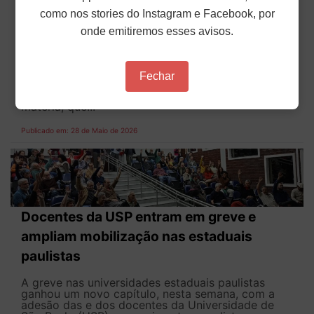
Universidades Tecnológicas avança no
como nos stories do Instagram e Facebook, por
Senado
onde emitiremos esses avisos.
A Comissão de Educação do Senado (CE)
aprovou, nessa terça (26), o projeto que
transforma dois centros federais de educação
Fechar
tecnológica, os de Minas Gerais e Rio de Janeiro,
em universidades tecnológicas federais. Agora a
matéria, que...
Publicado em: 28 de Maio de 2026
Docentes da USP entram em greve e
ampliam mobilização nas estaduais
paulistas
A greve nas universidades estaduais paulistas
ganhou um novo capítulo, nesta semana, com a
adesão das e dos docentes da Universidade de