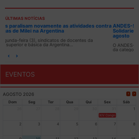
ÚLTIMAS NOTÍCIAS
ANDES-SN convoca docentes para Dia de
Solidariedade Internacionalista com Cuba em 13 de
agosto
O ANDES-SN conclama suas seções sindicais e o conjunto
da categoria docente a construírem, no dia...
EVENTOS
AGOSTO 2026
Dom
Seg
Ter
Qua
Qui
Sex
Sáb
26
27
28
29
30
31
1
XIV Congresso Brasileiro 
2
3
4
5
6
7
8