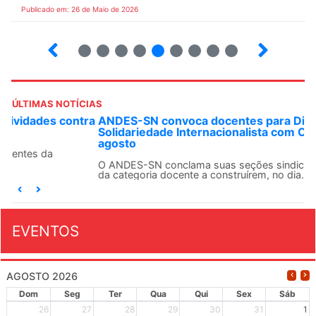
Publicado em: 26 de Maio de 2026
4
5
6
7
8
9
10
12
ÚLTIMAS NOTÍCIAS
ANDES-SN convoca docentes para Dia de
Solidariedade Internacionalista com Cuba em 13 de
agosto
O ANDES-SN conclama suas seções sindicais e o conjunto
da categoria docente a construírem, no dia...
EVENTOS
AGOSTO 2026
Dom
Seg
Ter
Qua
Qui
Sex
Sáb