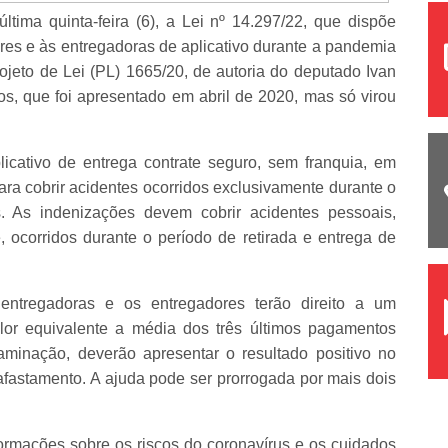
tima quinta-feira (6), a Lei nº 14.297/22, que dispõe
es e às entregadoras de aplicativo durante a pandemia
jeto de Lei (PL) 1665/20, de autoria do deputado Ivan
s, que foi apresentado em abril de 2020, mas só virou
icativo de entrega contrate seguro, sem franquia, em
para cobrir acidentes ocorridos exclusivamente durante o
s. As indenizações devem cobrir acidentes pessoais,
 ocorridos durante o período de retirada e entrega de
ntregadoras e os entregadores terão direito a um
lor equivalente a média dos três últimos pagamentos
minação, deverão apresentar o resultado positivo no
fastamento. A ajuda pode ser prorrogada por mais dois
ormações sobre os riscos do coronavírus e os cuidados