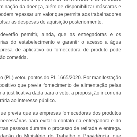
eminação da doença, além de disponibilizar máscaras e
podem repassar um valor que permita aos trabalhadores
bolsar as despesas de aquisição posteriormente.
everão permitir, ainda, que as entregadoras e os
tárias do estabelecimento e garantir o acesso a água
presa de aplicativo ou fornecedora de produto pode
ção cometida.
ro (PL) vetou pontos do PL 1665/2020. Por manifestação
positivo que previa fornecimento de alimentação pelas
 justificativa dada para o veto, a proposição incorreria
rária ao interesse público.
o que previa que as empresas fornecedoras dos produtos
necessárias para evitar o contato da entregadora e do
ras pessoas durante o processo de retirada e entrega.
endação do Ministério do Trabalho e Previdência, que