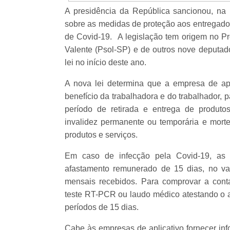
A presidência da República sancionou, na úl
sobre as medidas de proteção aos entregador
de Covid-19. A legislação tem origem no Pro
Valente (Psol-SP) e de outros nove deputado
lei no início deste ano.
A nova lei determina que a empresa de apl
benefício da trabalhadora e do trabalhador, 
período de retirada e entrega de produto
invalidez permanente ou temporária e morte,
produtos e serviços.
Em caso de infecção pela Covid-19, as e
afastamento remunerado de 15 dias, no va
mensais recebidos. Para comprovar a conta
teste RT-PCR ou laudo médico atestando o a
períodos de 15 dias.
Cabe às empresas de aplicativo fornecer inf