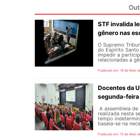
Out
STF invalida le
gênero nas es
O Supremo Tribuna
do Espírito Santo 
impedir a partici
relacionadas a gê
Publicado em: 18 de Maio d
Docentes da U
segunda-feira
A assembleia de 
realizada nesta s
tempo indetermina
baseia-se na nece
Publicado em: 15 de Maio d