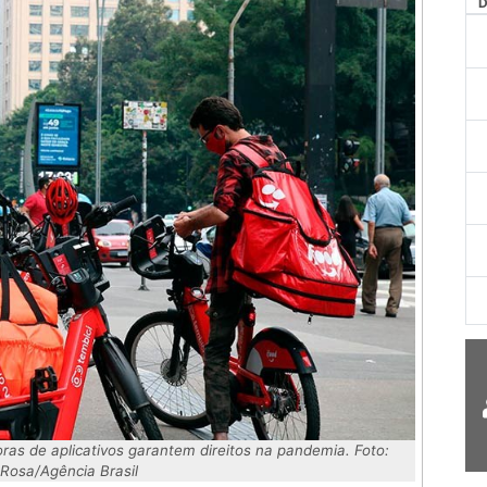
AG
ras de aplicativos garantem direitos na pandemia. Foto:
Rosa/Agência Brasil