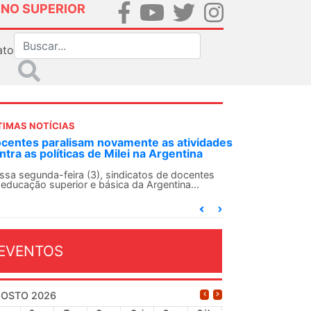
INO SUPERIOR
ato
TIMAS NOTÍCIAS
DES-SN convoca docentes para Dia de
lidariedade Internacionalista com Cuba em
 de agosto
ANDES-SN conclama suas seções sindicais e o
njunto da categoria docente a construírem, no
...
EVENTOS