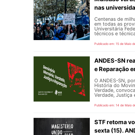
nas universid
Centenas de milha
em todas as prov
Universitária Fed
técnicos e técnica
Publicado em: 15 de Maio d
ANDES-SN real
e Reparação e
O ANDES-SN, por
História do Mov
Verdade, convoca
Verdade, Justiça 
Publicado em: 14 de Maio d
STF retoma vot
sexta (15). A