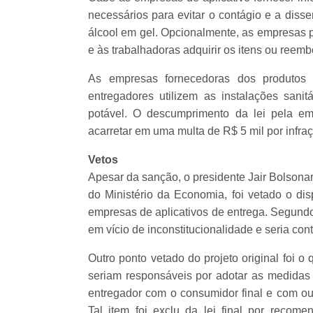
necessários para evitar o contágio e a diss
álcool em gel. Opcionalmente, as empresas 
e às trabalhadoras adquirir os itens ou reem
As empresas fornecedoras dos produtos d
entregadores utilizem as instalações sani
potável. O descumprimento da lei pela em
acarretar em uma multa de R$ 5 mil por infra
Vetos
Apesar da sanção, o presidente Jair Bolsona
do Ministério da Economia, foi vetado o dis
empresas de aplicativos de entrega. Segundo a
em vício de inconstitucionalidade e seria cont
Outro ponto vetado do projeto original foi 
seriam responsáveis por adotar as medidas 
entregador com o consumidor final e com out
Tal item foi exclu da lei final por recom