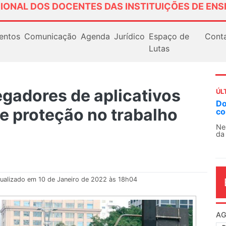
IONAL DOS DOCENTES DAS INSTITUIÇÕES DE ENS
entos
Comunicação
Agenda
Jurídico
Espaço de
Cont
Lutas
egadores de aplicativos
ÚL
AN
e proteção no trabalho
So
13
O 
co
dia
ualizado em 10 de Janeiro de 2022 às 18h04