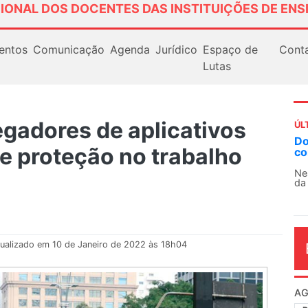
IONAL DOS DOCENTES DAS INSTITUIÇÕES DE ENS
entos
Comunicação
Agenda
Jurídico
Espaço de
Cont
Lutas
egadores de aplicativos
ÚL
AN
e proteção no trabalho
So
13
O 
co
dia
ualizado em 10 de Janeiro de 2022 às 18h04