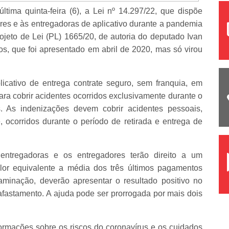
tima quinta-feira (6), a Lei nº 14.297/22, que dispõe
es e às entregadoras de aplicativo durante a pandemia
jeto de Lei (PL) 1665/20, de autoria do deputado Ivan
s, que foi apresentado em abril de 2020, mas só virou
icativo de entrega contrate seguro, sem franquia, em
para cobrir acidentes ocorridos exclusivamente durante o
s. As indenizações devem cobrir acidentes pessoais,
 ocorridos durante o período de retirada e entrega de
ntregadoras e os entregadores terão direito a um
lor equivalente a média dos três últimos pagamentos
minação, deverão apresentar o resultado positivo no
fastamento. A ajuda pode ser prorrogada por mais dois
ormações sobre os riscos do coronavírus e os cuidados