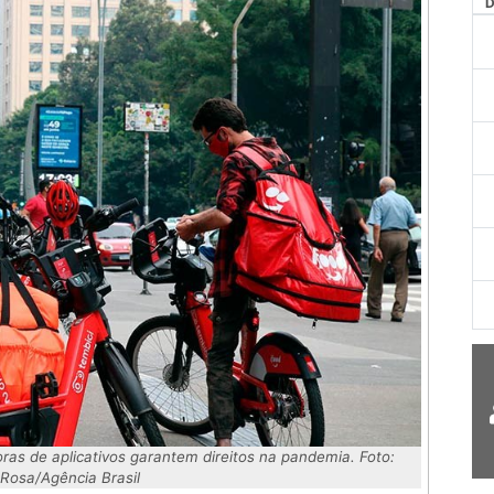
AG
ras de aplicativos garantem direitos na pandemia. Foto:
Rosa/Agência Brasil