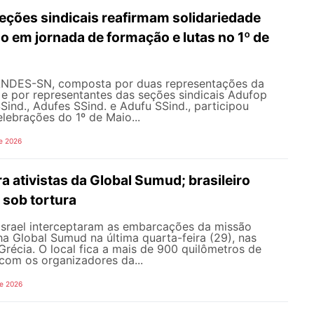
ções sindicais reafirmam solidariedade
 em jornada de formação e lutas no 1º de
ANDES-SN, composta por duas representações da
l e por representantes das seções sindicais Adufop
Sind., Adufes SSind. e Adufu SSind., participou
lebrações do 1º de Maio...
e 2026
ra ativistas da Global Sumud; brasileiro
 sob tortura
 Israel interceptaram as embarcações da missão
lha Global Sumud na última quarta-feira (29), nas
récia. O local fica a mais de 900 quilômetros de
com os organizadores da...
de 2026