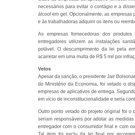
necessários para evitar o contágio e a diss
álcool em gel. Opcionalmente, as empresas 
e às trabalhadoras adquirir os itens ou reem
As empresas fornecedoras dos produtos d
entregadores utilizem as instalações sani
potável. O descumprimento da lei pela em
acarretar em uma multa de R$ 5 mil por infra
Vetos
Apesar da sanção, o presidente Jair Bolsona
do Ministério da Economia, foi vetado o dis
empresas de aplicativos de entrega. Segundo a
em vício de inconstitucionalidade e seria cont
Outro ponto vetado do projeto original foi 
seriam responsáveis por adotar as medidas 
entregador com o consumidor final e com out
Tal item foi exclu da lei final por recom