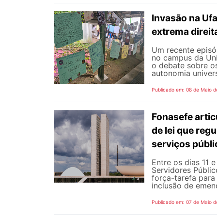
Invasão na Uf
extrema direit
Um recente episód
no campus da Uni
o debate sobre o
autonomia universi
Publicado em: 08 de Maio d
Fonasefe artic
de lei que reg
serviços públ
Entre os dias 11 
Servidores Públic
força-tarefa para
inclusão de emend
Publicado em: 07 de Maio d