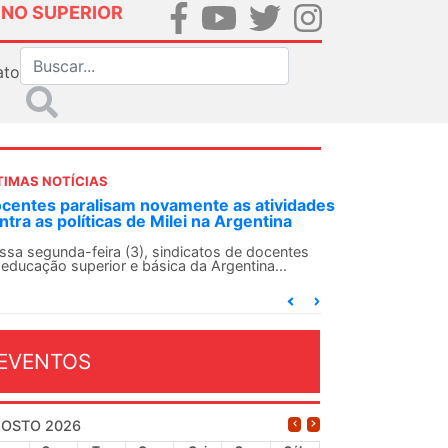
INO SUPERIOR
ato
TIMAS NOTÍCIAS
DES-SN convoca docentes para Dia de
lidariedade Internacionalista com Cuba em
 de agosto
ANDES-SN conclama suas seções sindicais e o
njunto da categoria docente a construírem, no
...
EVENTOS