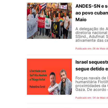
ANDES-SN e se
ao povo cubano
Maio
A delegação do 
diretoria naciona
SSind., Adufmat S
ativamente das ce
Publicado em: 06 de Maio d
Israel sequest
segue detido e
Forças navais de
humanitária Floti
proximidades da G
Gaza. De acordo 
Publicado em: 04 de Maio 