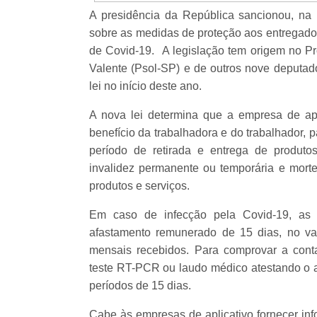
A presidência da República sancionou, na úl
sobre as medidas de proteção aos entregador
de Covid-19. A legislação tem origem no Pro
Valente (Psol-SP) e de outros nove deputado
lei no início deste ano.
A nova lei determina que a empresa de apl
benefício da trabalhadora e do trabalhador, 
período de retirada e entrega de produto
invalidez permanente ou temporária e morte,
produtos e serviços.
Em caso de infecção pela Covid-19, as e
afastamento remunerado de 15 dias, no va
mensais recebidos. Para comprovar a conta
teste RT-PCR ou laudo médico atestando o a
períodos de 15 dias.
Cabe às empresas de aplicativo fornecer inf