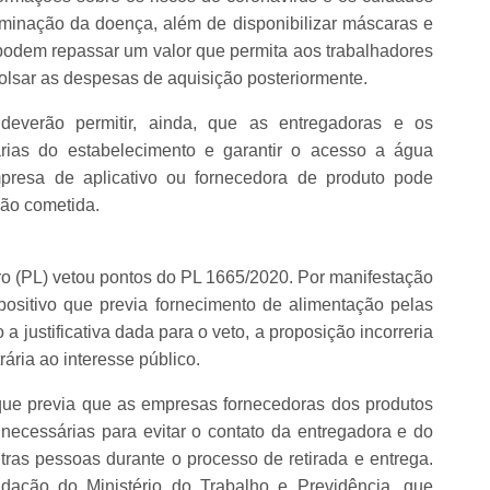
eminação da doença, além de disponibilizar máscaras e
podem repassar um valor que permita aos trabalhadores
bolsar as despesas de aquisição posteriormente.
everão permitir, ainda, que as entregadoras e os
tárias do estabelecimento e garantir o acesso a água
presa de aplicativo ou fornecedora de produto pode
ção cometida.
ro (PL) vetou pontos do PL 1665/2020. Por manifestação
positivo que previa fornecimento de alimentação pelas
 justificativa dada para o veto, a proposição incorreria
rária ao interesse público.
o que previa que as empresas fornecedoras dos produtos
necessárias para evitar o contato da entregadora e do
ras pessoas durante o processo de retirada e entrega.
endação do Ministério do Trabalho e Previdência, que