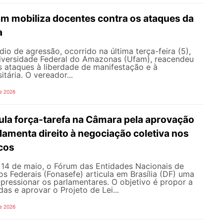
am mobiliza docentes contra os ataques da
a
io de agressão, ocorrido na última terça-feira (5),
versidade Federal do Amazonas (Ufam), reacendeu
s ataques à liberdade de manifestação e à
tária. O vereador...
e 2026
ula força-tarefa na Câmara pela aprovação
ulamenta direito à negociação coletiva nos
icos
e 14 de maio, o Fórum das Entidades Nacionais de
os Federais (Fonasefe) articula em Brasília (DF) uma
 pressionar os parlamentares. O objetivo é propor a
as e aprovar o Projeto de Lei...
e 2026