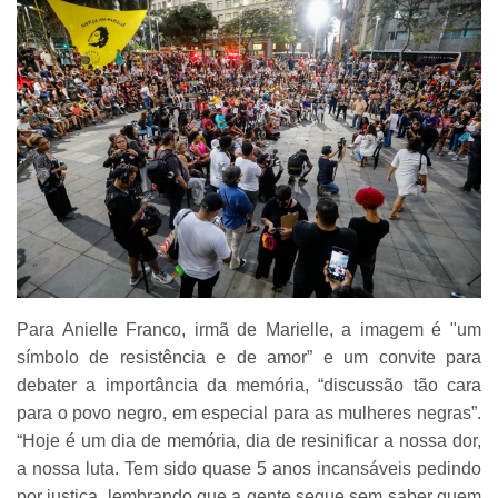
Para Anielle Franco, irmã de Marielle, a imagem é "um
símbolo de resistência e de amor” e um convite para
debater a importância da memória, “discussão tão cara
para o povo negro, em especial para as mulheres negras”.
“Hoje é um dia de memória, dia de resinificar a nossa dor,
a nossa luta. Tem sido quase 5 anos incansáveis pedindo
por justiça, lembrando que a gente segue sem saber quem