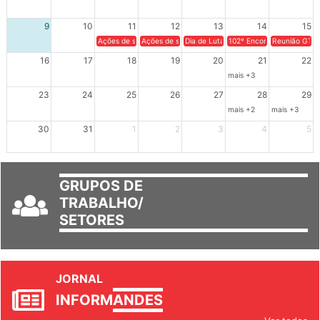
2
3
4
5
6
7
8
9
10
11
12
13
14
15
Ações de solidariedade a Cuba no Rio Grande do Sul - 100 anos 
Ações de solidariedade a Cuba no Rio Grande do Su
Dia de Luta em Defesa de Cuba e da S
102º Encontro da Regional
Reunião GTPE
16
17
18
19
20
21
22
mais +3
23
24
25
26
27
28
29
mais +2
mais +3
30
31
1
2
3
4
5
GRUPOS DE
TRABALHO/
SETORES
JORNAL
INFORM
ANDES