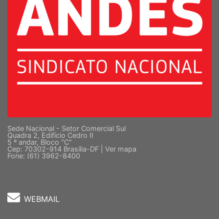
Sede Nacional - Setor Comercial Sul
Quadra 2, Edifício Cedro II
5 º andar, Bloco "C"
Cep: 70302-914 Brasília-DF |
Ver mapa
Fone: (61) 3962-8400
WEBMAIL