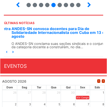
10
12
13
14
15
16
17
18
ÚLTIMAS NOTÍCIAS
ANDES-SN convoca docentes para Dia de
Solidariedade Internacionalista com Cuba em 13 de
agosto
O ANDES-SN conclama suas seções sindicais e o conjunto
da categoria docente a construírem, no dia...
EVENTOS
AGOSTO 2026
Dom
Seg
Ter
Qua
Qui
Sex
Sáb
26
27
28
29
30
31
1
XIV Congresso Brasileiro 