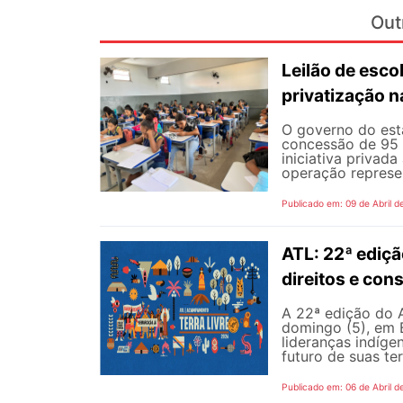
Out
Leilão de esc
privatização 
O governo do esta
concessão de 95 e
iniciativa privad
operação represe
Publicado em: 09 de Abril d
ATL: 22ª ediçã
direitos e con
A 22ª edição do 
domingo (5), em B
lideranças indíge
futuro de suas ter
Publicado em: 06 de Abril d