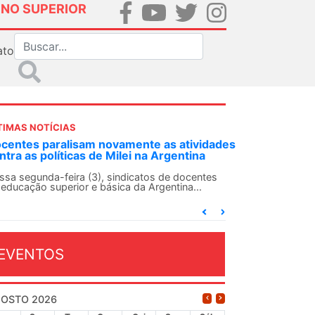
INO SUPERIOR
ato
TIMAS NOTÍCIAS
DES-SN convoca docentes para Dia de
lidariedade Internacionalista com Cuba em
 de agosto
ANDES-SN conclama suas seções sindicais e o
njunto da categoria docente a construírem, no
...
EVENTOS