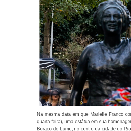
Na mesma data em que Marielle Franco comp
quarta-feira), uma estátua em sua homenage
Buraco do Lume, no centro da cidade do Rio 