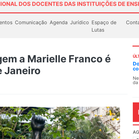
IONAL DOS DOCENTES DAS INSTITUIÇÕES DE ENS
entos
Comunicação
Agenda
Jurídico
Espaço de
Cont
Lutas
em a Marielle Franco é
ÚL
AN
e Janeiro
So
13
O 
co
dia