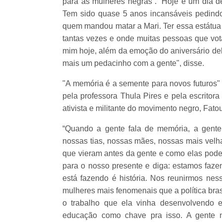
para as mulheres negras”. “Hoje é um dia de
Tem sido quase 5 anos incansáveis pedindo
quem mandou matar a Mari. Ter essa estátua 
tantas vezes e onde muitas pessoas que vot
mim hoje, além da emoção do aniversário del
mais um pedacinho com a gente", disse.
"A memória é a semente para novos futuros" f
pela professora Thula Pires e pela escritora
ativista e militante do movimento negro, Fato
“Quando a gente fala de memória, a gente 
nossas tias, nossas mães, nossas mais velh
que vieram antes da gente e como elas podem
para o nosso presente e diga: estamos fazend
está fazendo é história. Nos reunirmos ne
mulheres mais fenomenais que a política bras
o trabalho que ela vinha desenvolvendo 
educação como chave pra isso. A gente n