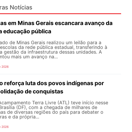
ras Notícias
olas em Minas Gerais escancara avanço da
na educação pública
do de Minas Gerais realizou um leilão para a
scolas da rede pública estadual, transferindo à
a a gestão da infraestrutura dessas unidades. A
ntou mais um avanço na...
e 2026
o reforça luta dos povos indígenas por
solidação de conquistas
Acampamento Terra Livre (ATL) teve início nesse
rasília (DF), com a chegada de milhares de
nas de diversas regiões do país para debater o
ras e da própria...
e 2026