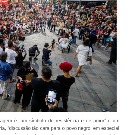
imagem é "um símbolo de resistência e de amor” e um
ia, “discussão tão cara para o povo negro, em especial