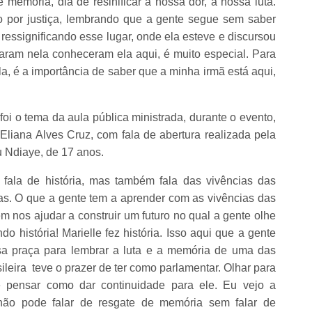
 memória, dia de resinificar a nossa dor, a nossa luta.
 por justiça, lembrando que a gente segue sem saber
ressignificando esse lugar, onde ela esteve e discursou
aram nela conheceram ela aqui, é muito especial. Para
a, é a importância de saber que a minha irmã está aqui,
oi o tema da aula pública ministrada, durante o evento,
 Eliana Alves Cruz, com fala de abertura realizada pela
u Ndiaye, de 17 anos.
fala de história, mas também fala das vivências das
as. O que a gente tem a aprender com as vivências das
 nos ajudar a construir um futuro no qual a gente olhe
o história! Marielle fez história. Isso aqui que a gente
ssa praça para lembrar a luta e a memória de uma das
ileira teve o prazer de ter como parlamentar. Olhar para
e pensar como dar continuidade para ele. Eu vejo a
ão pode falar de resgate de memória sem falar de