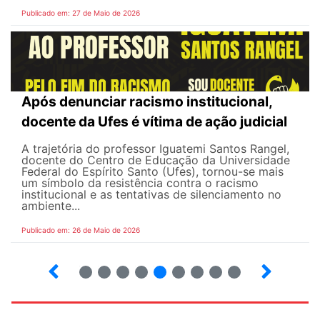
Publicado em: 27 de Maio de 2026
Após denunciar racismo institucional,
docente da Ufes é vítima de ação judicial
A trajetória do professor Iguatemi Santos Rangel,
docente do Centro de Educação da Universidade
Federal do Espírito Santo (Ufes), tornou-se mais
um símbolo da resistência contra o racismo
institucional e as tentativas de silenciamento no
ambiente...
Publicado em: 26 de Maio de 2026
4
5
6
7
8
9
10
12