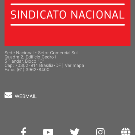
Sede Nacional - Setor Comercial Sul
Quadra 2, Edifício Cedro II
5 º andar, Bloco "C"
Cep: 70302-914 Brasília-DF |
Ver mapa
Fone: (61) 3962-8400
WEBMAIL