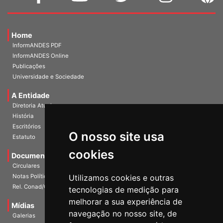
Home
InformANDES PDF
InformANDES Online
Publicações
Universidade e Sociedade
A Entidade
Diretoria Atual
História
O nosso site usa
Escritórios
Estatuto
cookies
Documentos
Circulares
Utilizamos cookies e outras
Notas Políticas
tecnologias de medição para
Rel. Conad/Congresso
melhorar a sua experiência de
navegação no nosso site, de
Mídias