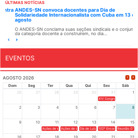
ÚLTIMAS NOTÍCIAS
ANDES-SN convoca docentes para Dia de
Solidariedade Internacionalista com Cuba em 13 de
agosto
O ANDES-SN conclama suas seções sindicais e o conjunto
da categoria docente a construírem, no dia...
EVENTOS
AGOSTO 2026
Dom
Seg
Ter
Qua
Qui
Sex
Sáb
26
27
28
29
30
31
1
XIV Congresso Brasileiro 
2
3
4
5
6
7
8
9
10
11
12
13
14
15
Ações de solidariedade a Cuba no Rio Grande do Sul - 100 anos 
Ações de solidariedade a Cuba no Rio Grande do Su
Dia de Luta em Defesa de Cuba e da S
102º Encontro da Regional
Reunião GTPE