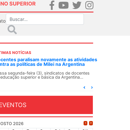
INO SUPERIOR
ato
TIMAS NOTÍCIAS
DES-SN convoca docentes para Dia de
lidariedade Internacionalista com Cuba em
 de agosto
ANDES-SN conclama suas seções sindicais e o
njunto da categoria docente a construírem, no
...
EVENTOS