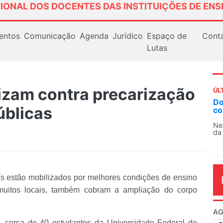
IONAL DOS DOCENTES DAS INSTITUIÇÕES DE ENS
entos
Comunicação
Agenda
Jurídico
Espaço de
Cont
Lutas
izam contra precarização
ÚL
AN
úblicas
So
13
O 
co
dia
ís estão mobilizados por melhores condições de ensino
muitos locais, também cobram a ampliação do corpo
 cerca de 40 estudantes da Universidade Federal do