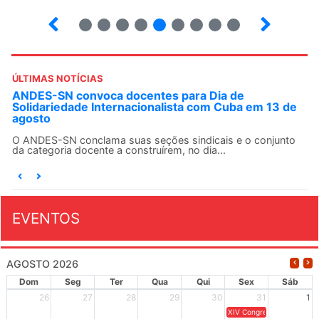
6
7
8
9
10
12
13
14
ÚLTIMAS NOTÍCIAS
ANDES-SN convoca docentes para Dia de
Solidariedade Internacionalista com Cuba em 13 de
agosto
O ANDES-SN conclama suas seções sindicais e o conjunto
da categoria docente a construírem, no dia...
EVENTOS
AGOSTO 2026
Dom
Seg
Ter
Qua
Qui
Sex
Sáb
26
27
28
29
30
31
1
XIV Congresso Brasileiro 