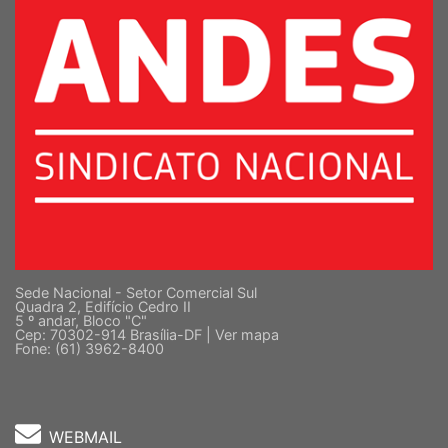
Sede Nacional - Setor Comercial Sul
Quadra 2, Edifício Cedro II
5 º andar, Bloco "C"
Cep: 70302-914 Brasília-DF |
Ver mapa
Fone: (61) 3962-8400
WEBMAIL