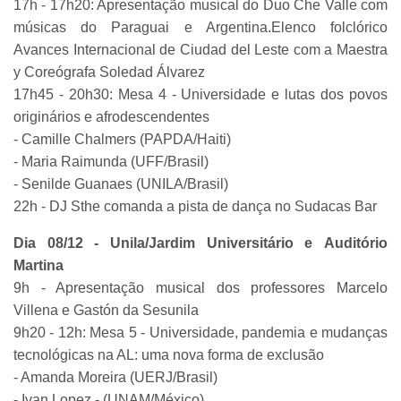
17h - 17h20: Apresentação musical do Duo Che Valle com
músicas do Paraguai e Argentina.Elenco folclórico
Avances Internacional de Ciudad del Leste com a Maestra
y Coreógrafa Soledad Álvarez
17h45 - 20h30: Mesa 4 - Universidade e lutas dos povos
originários e afrodescendentes
- Camille Chalmers (PAPDA/Haiti)
- Maria Raimunda (UFF/Brasil)
- Senilde Guanaes (UNILA/Brasil)
22h - DJ Sthe comanda a pista de dança no Sudacas Bar
Dia 08/12 - Unila/Jardim Universitário e Auditório
Martina
9h - Apresentação musical dos professores Marcelo
Villena e Gastón da Sesunila
9h20 - 12h: Mesa 5 - Universidade, pandemia e mudanças
tecnológicas na AL: uma nova forma de exclusão
- Amanda Moreira (UERJ/Brasil)
- Ivan Lopez - (UNAM/México)