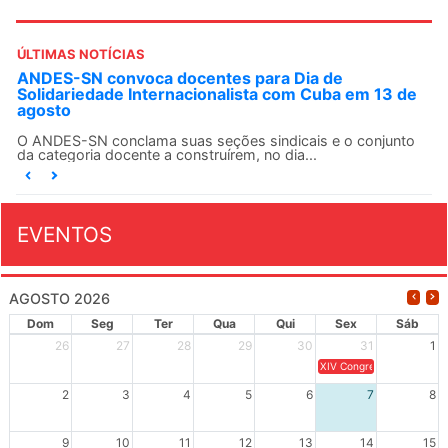
ÚLTIMAS NOTÍCIAS
ANDES-SN convoca docentes para Dia de
Solidariedade Internacionalista com Cuba em 13 de
agosto
O ANDES-SN conclama suas seções sindicais e o conjunto
da categoria docente a construírem, no dia...
EVENTOS
AGOSTO 2026
Dom
Seg
Ter
Qua
Qui
Sex
Sáb
26
27
28
29
30
31
1
XIV Congresso Brasileiro 
2
3
4
5
6
7
8