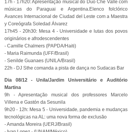
17h - 17h20: Apresentação musical do Duo Che Valle com
músicas do Paraguai e Argentina.Elenco folclórico
Avances Internacional de Ciudad del Leste com a Maestra
y Coreógrafa Soledad Álvarez
17h45 - 20h30: Mesa 4 - Universidade e lutas dos povos
originários e afrodescendentes
- Camille Chalmers (PAPDA/Haiti)
- Maria Raimunda (UFF/Brasil)
- Senilde Guanaes (UNILA/Brasil)
22h - DJ Sthe comanda a pista de dança no Sudacas Bar
Dia 08/12 - Unila/Jardim Universitário e Auditório
Martina
9h - Apresentação musical dos professores Marcelo
Villena e Gastón da Sesunila
9h20 - 12h: Mesa 5 - Universidade, pandemia e mudanças
tecnológicas na AL: uma nova forma de exclusão
- Amanda Moreira (UERJ/Brasil)
- Ivan Lopez - (UNAM/México)