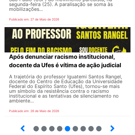
segunda-feira (25). A paralisação se soma às
mobilizações...
Publicado em: 27 de Maio de 2026
Após denunciar racismo institucional,
docente da Ufes é vítima de ação judicial
A trajetória do professor Iguatemi Santos Rangel,
docente do Centro de Educação da Universidade
Federal do Espírito Santo (Ufes), tornou-se mais
um símbolo da resistência contra o racismo
institucional e as tentativas de silenciamento no
ambiente...
Publicado em: 26 de Maio de 2026
4
5
6
7
8
9
10
12