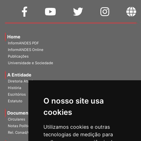
Home
InformANDES PDF
InformANDES Online
Publicações
Universidade e Sociedade
A Entidade
Diretoria Atual
História
O nosso site usa
Escritórios
Estatuto
cookies
Documentos
Circulares
Utilizamos cookies e outras
Notas Políticas
tecnologias de medição para
Rel. Conad/Congresso