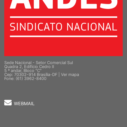
Sede Nacional - Setor Comercial Sul
Quadra 2, Edifício Cedro II
5 º andar, Bloco "C"
Cep: 70302-914 Brasília-DF |
Ver mapa
Fone: (61) 3962-8400
WEBMAIL