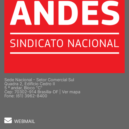
Sede Nacional - Setor Comercial Sul
Quadra 2, Edifício Cedro II
5 º andar, Bloco "C"
Cep: 70302-914 Brasília-DF |
Ver mapa
Fone: (61) 3962-8400
WEBMAIL