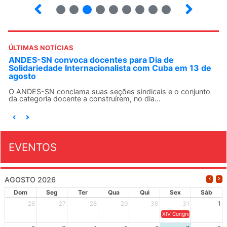
2
3
4
5
6
7
8
9
ÚLTIMAS NOTÍCIAS
ANDES-SN convoca docentes para Dia de
Solidariedade Internacionalista com Cuba em 13 de
agosto
O ANDES-SN conclama suas seções sindicais e o conjunto
da categoria docente a construírem, no dia...
EVENTOS
AGOSTO 2026
Dom
Seg
Ter
Qua
Qui
Sex
Sáb
26
27
28
29
30
31
1
XIV Congresso Brasileiro 