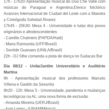
17h - 17h20: Apresentação musical do Duo Che Valle com
músicas do Paraguai e Argentina.Elenco folclórico
Avances Internacional de Ciudad del Leste com a Maestra
y Coreógrafa Soledad Álvarez
17h45 - 20h30: Mesa 4 - Universidade e lutas dos povos
originários e afrodescendentes
- Camille Chalmers (PAPDA/Haiti)
- Maria Raimunda (UFF/Brasil)
- Senilde Guanaes (UNILA/Brasil)
22h - DJ Sthe comanda a pista de dança no Sudacas Bar
Dia 08/12 - Unila/Jardim Universitário e Auditório
Martina
9h - Apresentação musical dos professores Marcelo
Villena e Gastón da Sesunila
9h20 - 12h: Mesa 5 - Universidade, pandemia e mudanças
tecnológicas na AL: uma nova forma de exclusão
- Amanda Moreira (UERJ/Brasil)
- Ivan Lopez - (UNAM/México)