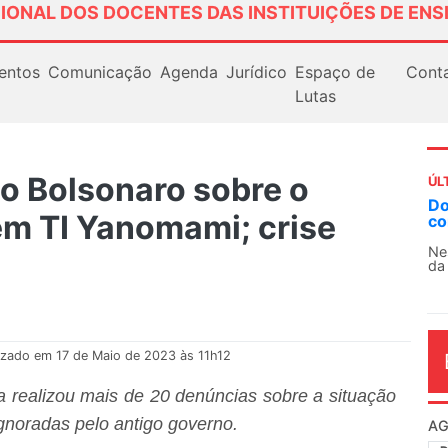
IONAL DOS DOCENTES DAS INSTITUIÇÕES DE ENS
entos
Comunicação
Agenda
Jurídico
Espaço de
Cont
Lutas
no Bolsonaro sobre o
ÚL
Docentes paralisam novamente as atividades
m TI Yanomami; crise
contra as políticas de Milei na Argentina
Nessa segunda-feira (3), sindicatos de docentes
da educação superior e básica da Argentina...
izado em 17 de Maio de 2023 às 11h12
 realizou mais de 20 denúncias sobre a situação
ignoradas pelo antigo governo.
AG