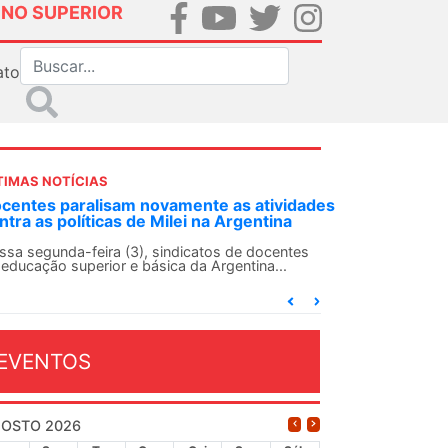
INO SUPERIOR
ato
TIMAS NOTÍCIAS
ANDES-SN convoca docentes para Dia de
Solidariedade Internacionalista com Cuba em
13 de agosto
O ANDES-SN conclama suas seções sindicais e o
conjunto da categoria docente a construírem, no
dia...
EVENTOS
OSTO 2026