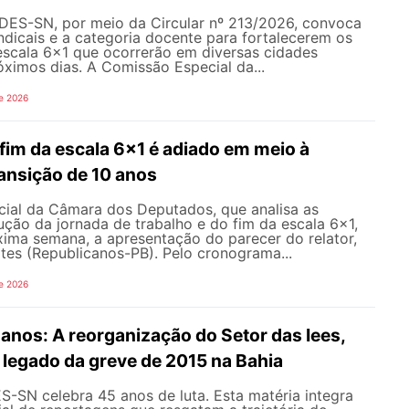
NDES-SN, por meio da Circular nº 213/2026, convoca
ndicais e a categoria docente para fortalecerem os
escala 6x1 que ocorrerão em diversas cidades
róximos dias. A Comissão Especial da...
e 2026
fim da escala 6x1 é adiado em meio à
ansição de 10 anos
ial da Câmara dos Deputados, que analisa as
ção da jornada de trabalho e do fim da escala 6x1,
xima semana, a apresentação do parecer do relator,
tes (Republicanos-PB). Pelo cronograma...
e 2026
nos: A reorganização do Setor das Iees,
o legado da greve de 2015 na Bahia
-SN celebra 45 anos de luta. Esta matéria integra