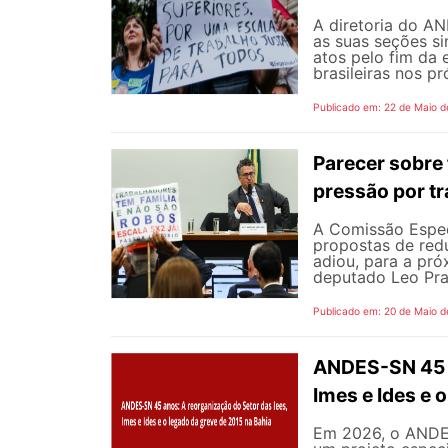
A diretoria do A
as suas seções si
atos pelo fim da 
brasileiras nos p
Publicado em: 22 de Maio d
Parecer sobre 
pressão por tr
A Comissão Espec
propostas de redu
adiou, para a pró
deputado Leo Pra
Publicado em: 20 de Maio d
ANDES-SN 45 a
Imes e Ides e 
Em 2026, o ANDES