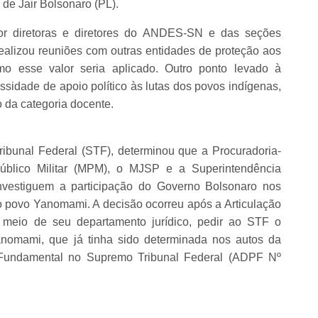
de Jair Bolsonaro (PL).
r diretoras e diretores do ANDES-SN e das seções
ealizou reuniões com outras entidades de proteção aos
omo esse valor seria aplicado. Outro ponto levado à
ssidade de apoio político às lutas dos povos indígenas,
da categoria docente.
ibunal Federal (STF), determinou que a Procuradoria-
Público Militar (MPM), o MJSP e a Superintendência
nvestiguem a participação do Governo Bolsonaro nos
o povo Yanomami. A decisão ocorreu após a Articulação
r meio de seu departamento jurídico, pedir ao STF o
Yanomami, que já tinha sido determinada nos autos da
Fundamental no Supremo Tribunal Federal (ADPF Nº