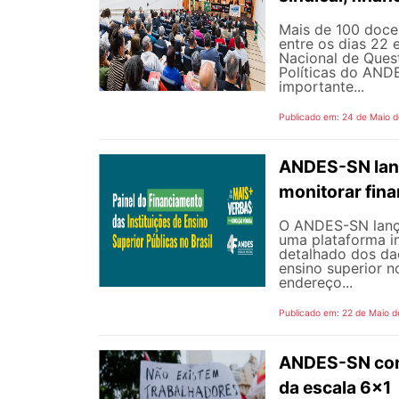
Mais de 100 docen
entre os dias 22 
Nacional de Quest
Políticas do AND
importante...
Publicado em: 24 de Maio 
ANDES-SN lanç
monitorar fin
O ANDES-SN lançou
uma plataforma i
detalhado dos dad
ensino superior n
endereço...
Publicado em: 22 de Maio d
ANDES-SN conv
da escala 6x1