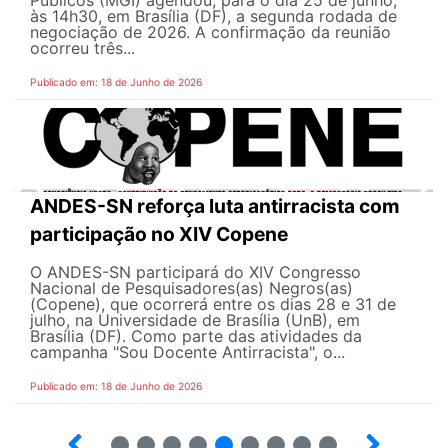
Públicos (MGI) agendou, para o dia 25 de junho,
às 14h30, em Brasília (DF), a segunda rodada de
negociação de 2026. A confirmação da reunião
ocorreu três...
Publicado em: 18 de Junho de 2026
ANDES-SN reforça luta antirracista com
participação no XIV Copene
O ANDES-SN participará do XIV Congresso
Nacional de Pesquisadores(as) Negros(as)
(Copene), que ocorrerá entre os dias 28 e 31 de
julho, na Universidade de Brasília (UnB), em
Brasília (DF). Como parte das atividades da
campanha "Sou Docente Antirracista", o...
Publicado em: 18 de Junho de 2026
2
3
4
5
6
7
8
9
10