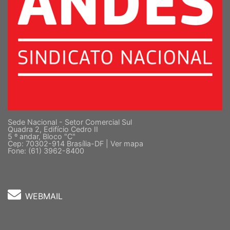
Sede Nacional - Setor Comercial Sul
Quadra 2, Edifício Cedro II
5 º andar, Bloco "C"
Cep: 70302-914 Brasília-DF |
Ver mapa
Fone: (61) 3962-8400
WEBMAIL