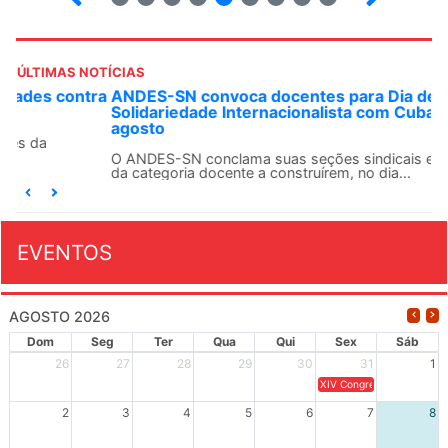
ÚLTIMAS NOTÍCIAS
ANDES-SN convoca docentes para Dia de
Solidariedade Internacionalista com Cuba em 13 de
agosto
O ANDES-SN conclama suas seções sindicais e o conjunto
da categoria docente a construírem, no dia...
EVENTOS
AGOSTO 2026
Dom
Seg
Ter
Qua
Qui
Sex
Sáb
26
27
28
29
30
31
1
XIV Congresso Brasileiro 
2
3
4
5
6
7
8