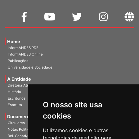
Home
InformANDES PDF
InformANDES Online
Publicações
Universidade e Sociedade
A Entidade
Diretoria Atual
História
O nosso site usa
Escritórios
Estatuto
cookies
Documentos
Circulares
Utilizamos cookies e outras
Notas Políticas
tecnologias de medição para