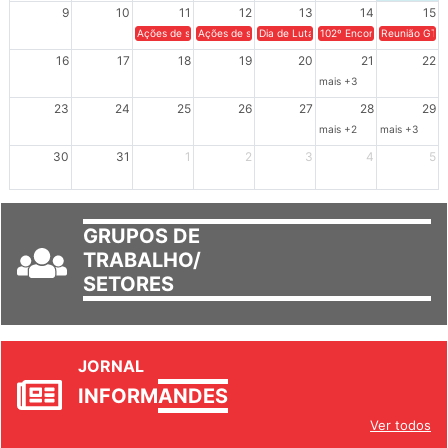
9
10
11
12
13
14
15
Ações de solidariedade a Cuba no Rio Grande do Sul - 100 anos 
Ações de solidariedade a Cuba no Rio Grande do Su
Dia de Luta em Defesa de Cuba e da S
102º Encontro da Regional
Reunião GTPE
16
17
18
19
20
21
22
mais +3
23
24
25
26
27
28
29
mais +2
mais +3
30
31
1
2
3
4
5
GRUPOS DE
TRABALHO/
SETORES
JORNAL
INFORM
ANDES
Ver todos