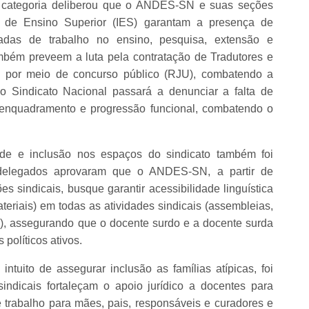
a categoria deliberou que o ANDES-SN e suas seções
es de Ensino Superior (IES) garantam a presença de
adas de trabalho no ensino, pesquisa, extensão e
mbém preveem a luta pela contratação de Tradutores e
te por meio de concurso público (RJU), combatendo a
 o Sindicato Nacional passará a denunciar a falta de
eenquadramento e progressão funcional, combatendo o
ade e inclusão nos espaços do sindicato também foi
 delegados aprovaram que o ANDES-SN, a partir de
 sindicais, busque garantir acessibilidade linguística
ateriais) em todas as atividades sindicais (assembleias,
), assegurando que o docente surdo e a docente surda
políticos ativos.
tuito de assegurar inclusão as famílias atípicas, foi
dicais fortaleçam o apoio jurídico a docentes para
e trabalho para mães, pais, responsáveis e curadores e