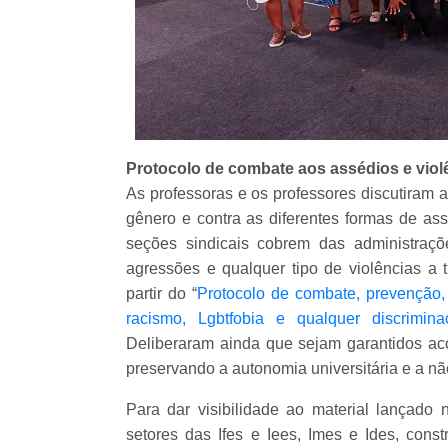
Protocolo de combate aos assédios e violê
As professoras e os professores discutiram a 
gênero e contra as diferentes formas de a
seções sindicais cobrem das administraçõe
agressões e qualquer tipo de violências a 
partir do “
Protocolo de combate, prevenção,
racismo, Lgbtfobia e qualquer discrimina
Deliberaram ainda que sejam garantidos acol
preservando a autonomia universitária e a nã
Para dar visibilidade ao material lança
setores das Ifes e Iees, Imes e Ides, con