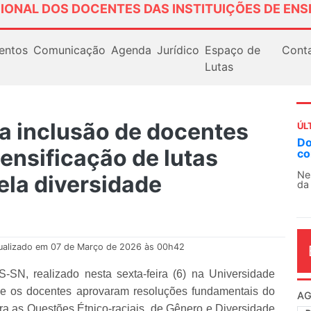
IONAL DOS DOCENTES DAS INSTITUIÇÕES DE ENS
entos
Comunicação
Agenda
Jurídico
Espaço de
Cont
Lutas
 inclusão de docentes
ÚL
AN
tensificação de lutas
So
13
ela diversidade
O 
co
dia
ualizado em 07 de Março de 2026 às 00h42
SN, realizado nesta sexta-feira (6) na Universidade
 e os docentes aprovaram resoluções fundamentais do
ra as Questões Étnico-raciais, de Gênero e Diversidade