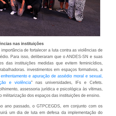
ncias nas instituições
importância de fortalecer a luta contra as violências de
ssédio. Para isso, deliberaram que o ANDES-SN e suas
s das instituições medidas que evitem feminicídios,
trabalhadoras. investimentos em espaços formativos, a
 enfrentamento e apuração de assédio moral e sexual,
ção e violência
” nas universidades, IFs e Cefets.
himento, assessoria jurídica e psicológica às vítimas,
o militarização dos espaços das instituições de ensino.
do no ano passado, o GTPCEGDS, em conjunto com os
struirá um dia de luta em defesa da implementação do