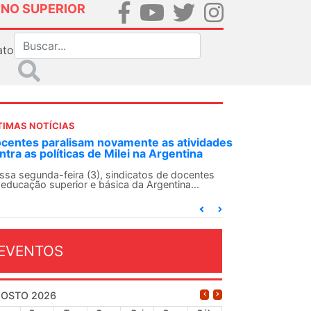
INO SUPERIOR
ato
TIMAS NOTÍCIAS
DES-SN convoca docentes para Dia de
lidariedade Internacionalista com Cuba em
 de agosto
ANDES-SN conclama suas seções sindicais e o
njunto da categoria docente a construírem, no
...
EVENTOS