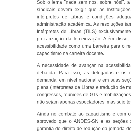
Sob o lema "nada sem nós, sobre nós!", 
sindicais devem exigir que as Instituiçõ
intérpretes de Libras e condições adequ
administração acadêmica. As resoluções ta
Intérpretes de Libras (TILS) exclusivamen
precarização da terceirização. Além disso,
acessibilidade como uma barreira para o r
capacitismo na carreira docente.
A necessidade de avançar na acessibilid
debatida. Para isso, as delegadas e os
demanda, em nível nacional e em suas seções
plena (intérpretes de Libras e tradução de m
congressos, reuniões de GTs e mobilizações
não sejam apenas espectadores, mas sujeitos 
Ainda no combate ao capacitismo e com o in
aprovado que o ANDES-SN e as seções sin
garantia do direito de redução da jornada d