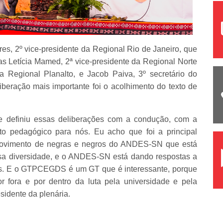
res, 2º vice-presidente da Regional Rio de Janeiro, que
as Letícia Mamed, 2ª vice-presidente da Regional Norte
da Regional Planalto, e Jacob Paiva, 3º secretário do
eração mais importante foi o acolhimento do texto de
te definiu essas deliberações com a condução, com a
to pedagógico para nós. Eu acho que foi a principal
 movimento de negras e negros do ANDES-SN que está
ssa diversidade, e o ANDES-SN está dando respostas a
tas. E o GTPCEGDS é um GT que é interessante, porque
or fora e por dentro da luta pela universidade e pela
sidente da plenária.