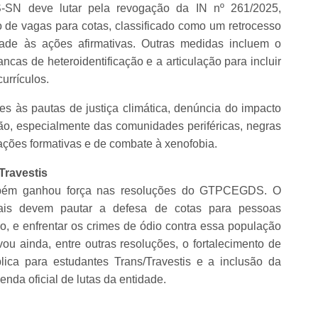
SN deve lutar pela revogação da IN nº 261/2025,
eio de vagas para cotas, classificado como um retrocesso
dade às ações afirmativas. Outras medidas incluem o
ancas de heteroidentificação e a articulação para incluir
currículos.
tes às pautas de justiça climática, denúncia do impacto
ão, especialmente das comunidades periféricas, negras
 ações formativas e de combate à xenofobia.
Travestis
ambém ganhou força nas resoluções do GTPCEGDS. O
cais devem pautar a defesa de cotas para pessoas
so, e enfrentar os crimes de ódio contra essa população
vou ainda, entre outras resoluções, o fortalecimento de
ica para estudantes Trans/Travestis e a inclusão da
nda oficial de lutas da entidade.