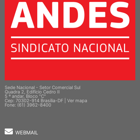
Sede Nacional - Setor Comercial Sul
Quadra 2, Edifício Cedro II
5 º andar, Bloco "C"
Cep: 70302-914 Brasília-DF |
Ver mapa
Fone: (61) 3962-8400
WEBMAIL