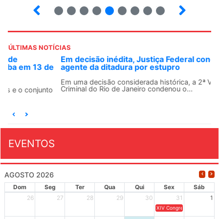
16
17
18
19
20
21
22
23
24
ÚLTIMAS NOTÍCIAS
Em decisão inédita, Justiça Federal condena ex-
agente da ditadura por estupro
Em uma decisão considerada histórica, a 2ª Vara Federal
Criminal do Rio de Janeiro condenou o...
EVENTOS
AGOSTO 2026
Dom
Seg
Ter
Qua
Qui
Sex
Sáb
26
27
28
29
30
31
1
XIV Congresso Brasileiro 
2
3
4
5
6
7
8